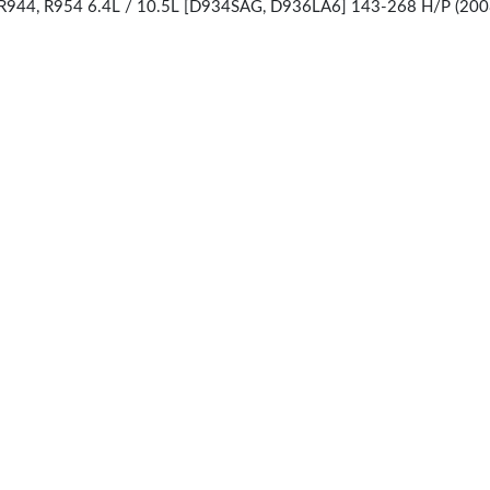
 R944, R954 6.4L / 10.5L [D934SAG, D936LA6] 143-268 H/P (200