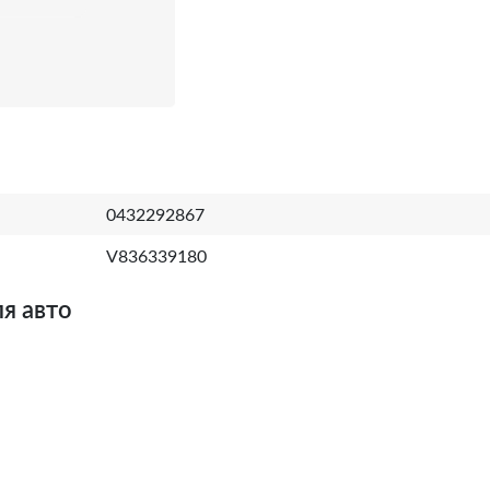
0432292867
V836339180
я авто