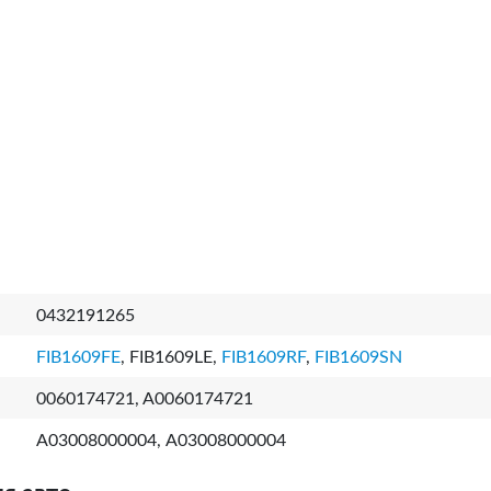
0432191265
FIB1609FE
, FIB1609LE,
FIB1609RF
,
FIB1609SN
0060174721, A0060174721
A03008000004, А03008000004