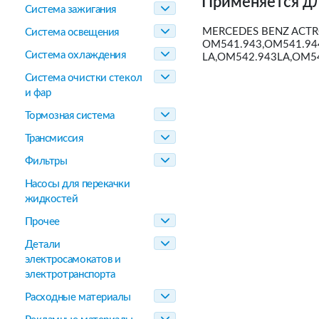
Применяется дл
Система зажигания
MERCEDES BENZ ACTR
Система освещения
OM541.943,OM541.944
Система охлаждения
LA,OM542.943LA,OM54
Система очистки стекол
и фар
Тормозная система
Трансмиссия
Фильтры
Насосы для перекачки
жидкостей
Прочее
Детали
электросамокатов и
электротранспорта
Расходные материалы