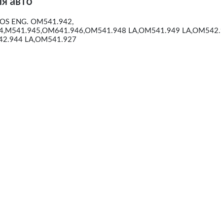
я авто
OS ENG. OM541.942,
,M541.945,OM641.946,OM541.948 LA,OM541.949 LA,OM542
2.944 LA,OM541.927