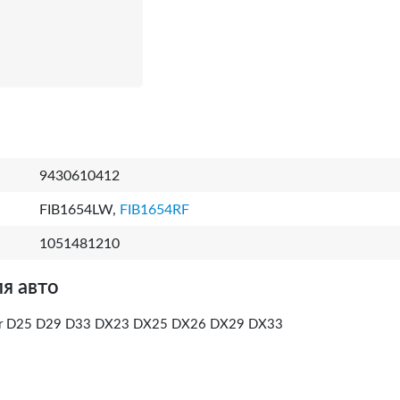
9430610412
FIB1654LW,
FIB1654RF
1051481210
я авто
tor D25 D29 D33 DX23 DX25 DX26 DX29 DX33