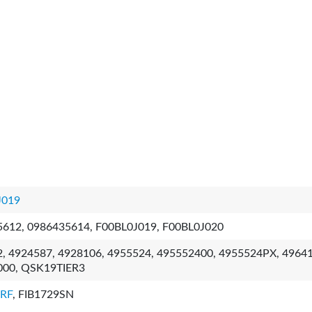
J019
612, 0986435614, F00BL0J019, F00BL0J020
, 4924587, 4928106, 4955524, 495552400, 4955524PX, 49641
000, QSK19TIER3
9RF
, FIB1729SN