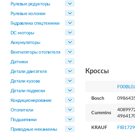
Рулевые редукторы
Рулевые колонки
Гидравлика спецтехники
DC-моторы
Аккумуляторы
Вентиляторы отопителя
Датчики
Кроссы
Детали двигателя
Детали кузова
F00BL0
Детали подвески
Bosch
0986435
Кондиционирование
4089972
Отопители
Cummins
496417
Подшипники
KRAUF
FIB172
Приводные механизмы