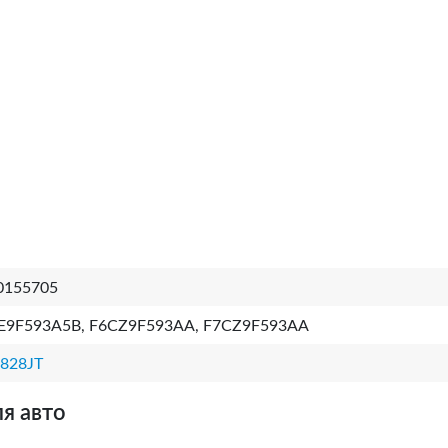
0155705
E9F593A5B, F6CZ9F593AA, F7CZ9F593AA
1828JT
я авто