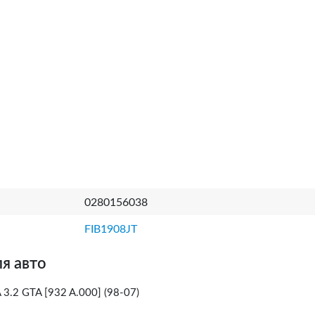
0280156038
FIB1908JT
я авто
3.2 GTA [932 A.000] (98-07)