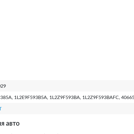
029
385A, 1L2E9F593B5A, 1L2Z9F593BA, 1L2Z9F593BAFC, 4066
T
я авто