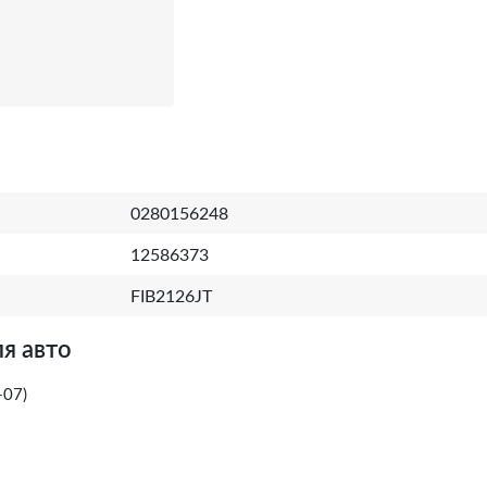
0280156248
12586373
FIB2126JT
я авто
-07)