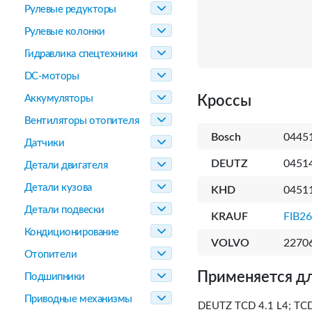
Рулевые редукторы
Рулевые колонки
Гидравлика спецтехники
DC-моторы
Аккумуляторы
Кроссы
Вентиляторы отопителя
Bosch
0445
Датчики
DEUTZ
0451
Детали двигателя
Детали кузова
KHD
0451
Детали подвески
KRAUF
FIB2
Кондиционирование
VOLVO
2270
Отопители
Применяется дл
Подшипники
Приводные механизмы
DEUTZ TCD 4.1 L4; TCD