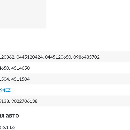
120362, 0445120424, 0445120650, 0986435702
4650, 4514650
1504, 4511504
694EZ
6138, 9022706138
я авто
 6.1 L6