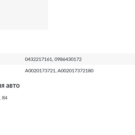
0432217161, 0986430172
A0020173721, A002017372180
я авто
 R4