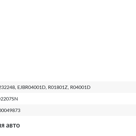
232248, EJBR04001D, R01801Z, R04001D
D2207SN
00049873
я авто