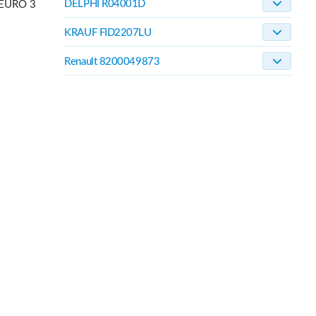
DELPHI R04001D
 EURO 3
KRAUF FID2207LU
Renault 8200049873