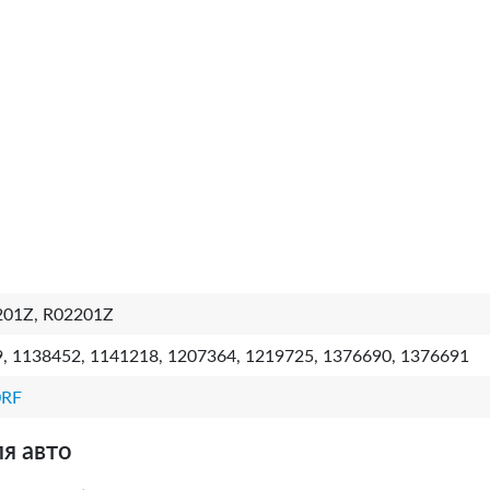
201Z, R02201Z
, 1138452, 1141218, 1207364, 1219725, 1376690, 1376691
0RF
я авто