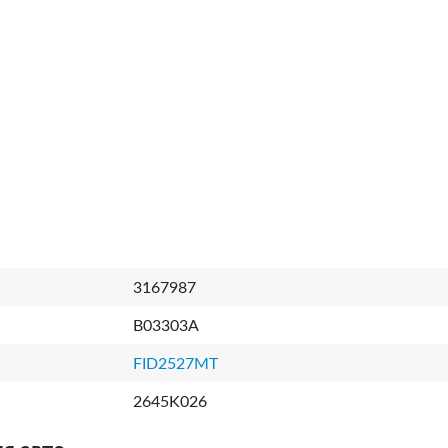
3167987
B03303A
FID2527MT
2645K026