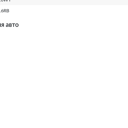
16WY
16RB
я авто