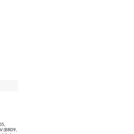
05,
V (BR09,