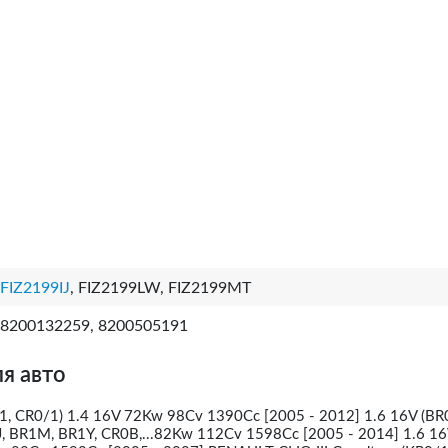
FIZ2199IJ
, FIZ2199LW, FIZ2199MT
8200132259, 8200505191
я авто
1, CR0/1) 1.4 16V 72Kw 98Cv 1390Cc [2005 - 2012] 1.6 16V (BR
, BR1M, BR1Y, CR0B,...82Kw 112Cv 1598Cc [2005 - 2014] 1.6 16