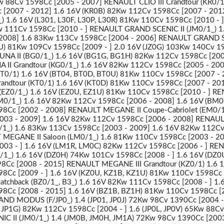
 88Cv 1598Cc [2005 - 2007] RENAULT CLIO III Crandtour (KR0/1
[2007 - 2012] 1.6 16V (KR0B) 82Kw 112Cv 1598Cc [2007 - 201
1.6 16V (L301, L30F, L30P, L30R) 81Kw 110Cv 1598Cc [2010 - ]
Kw 111Cv 1598Cc [2010 - ] RENAULT GRAND SCENIC II (JM0/1_) 
 2008] 1.6 83Kw 113Cv 1598Cc [2004 - 2006] RENAULT GRAND 
JZ0U) 81Kw 109Cv 1598Cc [2009 - ] 2.0 16V (JZ0G) 103Kw 140Cv 
UNA II (BG0/1_) 1.6 16V (BG1G, BG1H) 82Kw 112Cv 1598Cc [200
II Grandtour (KG0/1_) 1.6 16V 82Kw 112Cv 1598Cc [2005 - 200
T0/1) 1.6 16V (BT04, BT0D, BT0U) 81Kw 110Cv 1598Cc [2007 - 
andtour (KT0/1) 1.6 16V (KT0D) 81Kw 110Cv 1598Cc [2007 - 20
Z0/1_) 1.6 16V (EZ0U, EZ1U) 81Kw 110Cv 1598Cc [2010 - ] R
0/1_) 1.6 16V 82Kw 112Cv 1598Cc [2006 - 2008] 1.6 16V (BM0
Cc [2002 - 2008] RENAULT MEGANE II Coupe-Cabriolet (EM0/1
003 - 2009] 1.6 16V 82Kw 112Cv 1598Cc [2006 - 2008] RENAU
/1_) 1.6 83Kw 113Cv 1598Cc [2003 - 2009] 1.6 16V 82Kw 112C
 MEGANE II Saloon (LM0/1_) 1.6 81Kw 110Cv 1598Cc [2003 - 20
03 - ] 1.6 16V (LM1R, LM0C) 82Kw 112Cv 1598Cc [2006 - ] RE
/1_) 1.6 16V (DZ0H) 74Kw 101Cv 1598Cc [2008 - ] 1.6 16V (DZ0
Cc [2008 - 2015] RENAULT MEGANE III Grandtour (KZ0/1) 1.6 
8Cc [2009 - ] 1.6 16V (KZ0U, KZ1B, KZ1U) 81Kw 110Cv 1598Cc [
tchback (BZ0/1_, B3_) 1.6 16V 82Kw 111Cv 1598Cc [2008 - ] 1.
8Cc [2008 - 2015] 1.6 16V (BZ1B, BZ1H) 81Kw 110Cv 1598Cc [2
 MODUS (F/JP0_) 1.4 (JP01, JP0J) 72Kw 98Cv 1390Cc [2004 - 
Y, JP1G) 82Kw 112Cv 1598Cc [2004 - ] 1.6 (JP0L, JP0V) 65Kw 88C
NIC II (JM0/1_) 1.4 (JM0B, JM0H, JM1A) 72Kw 98Cv 1390Cc [200