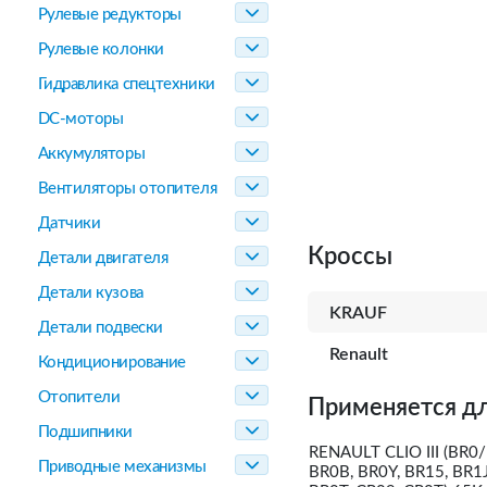
Рулевые редукторы
Рулевые колонки
Гидравлика спецтехники
DC-моторы
Аккумуляторы
Вентиляторы отопителя
Датчики
Кроссы
Детали двигателя
Детали кузова
KRAUF
Детали подвески
Renault
Кондиционирование
Отопители
Применяется дл
Подшипники
RENAULT CLIO III (BR0/
Приводные механизмы
BR0B, BR0Y, BR15, BR1J