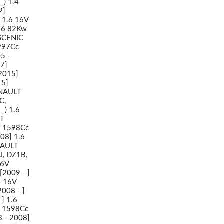
_) 1.4
2]
 1.6 16V
1.6 82Kw
SCENIC
1997Cc
5 -
7]
2015]
15]
ENAULT
C,
_) 1.6
LT
v 1598Cc
08] 1.6
NAULT
U, DZ1B,
16V
2009 - ]
6 16V
008 - ]
] 1.6
v 1598Cc
3 - 2008]