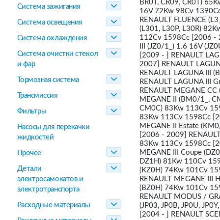
BR0T, CR09, CR0T) 65Kw
Система зажигания
16V 72Kw 98Cv 1390Cc 
RENAULT FLUENCE (L3_) 
Система освещения
(L301, L30P, L30R) 82
112Cv 1598Cc [2006 -
Система охлаждения
III (JZ0/1_) 1.6 16V (
Система очистки стекол
[2009 - ] RENAULT LAG
и фар
2007] RENAULT LAGUNA 
RENAULT LAGUNA III (B
Тормозная система
RENAULT LAGUNA III Gr
RENAULT MEGANE CC (E
Трансмиссия
MEGANE II (BM0/1_, CM
CM0C) 83Kw 113Cv 1598
Фильтры
83Kw 113Cv 1598Cc [2
MEGANE II Estate (KM0
Насосы для перекачки
[2006 - 2009] RENAULT
жидкостей
83Kw 113Cv 1598Cc [20
MEGANE III Coupe (DZ0
Прочее
DZ1H) 81Kw 110Cv 1598
Детали
(KZ0H) 74Kw 101Cv 159
электросамокатов и
RENAULT MEGANE III Ha
(BZ0H) 74Kw 101Cv 159
электротранспорта
RENAULT MODUS / GRAND
Расходные материалы
(JP03, JP0B, JP0U, JP0
[2004 - ] RENAULT SCE