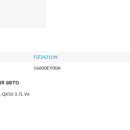
FIZ2421LW
16600EY00A
я авто
, QX50 3.7L V6