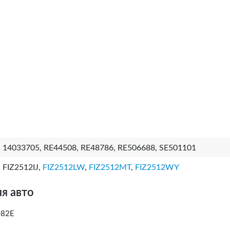
14033705, RE44508, RE48786, RE506688, SE501101
FIZ2512IJ,
FIZ2512LW
,
FIZ2512MT
,
FIZ2512WY
я авто
082E