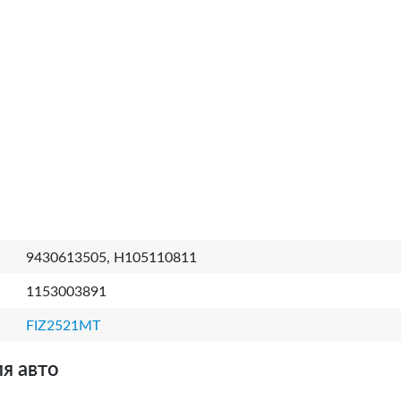
9430613505, H105110811
1153003891
FIZ2521MT
я авто