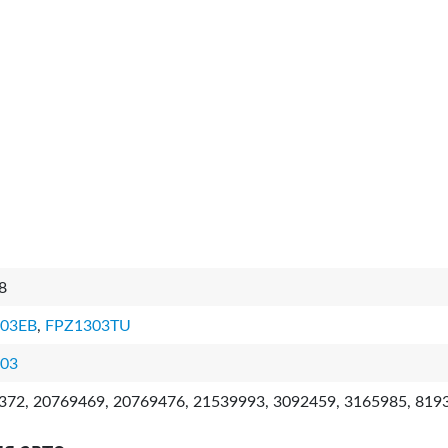
8
03EB
,
FPZ1303TU
03
372, 20769469, 20769476, 21539993, 3092459, 3165985, 819