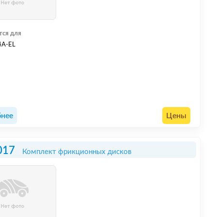
тся для
4A-EL
нее
Цены
017
Комплект фрикционных дисков