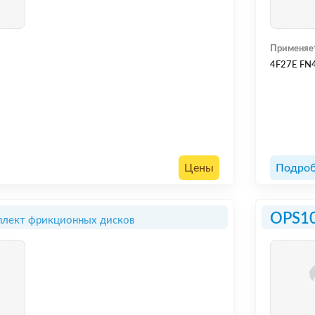
Применяе
4F27E FN
Цены
Подроб
OPS1
лект фрикционных дисков