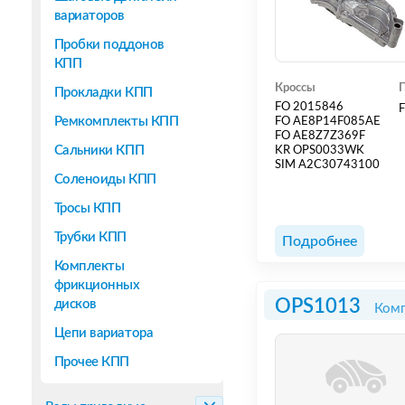
вариаторов
Пробки поддонов
КПП
Кроссы
Прокладки КПП
FO 2015846
F
Ремкомплекты КПП
FO AE8P14F085AE
FO AE8Z7Z369F
Сальники КПП
KR OPS0033WK
SIM A2C30743100
Соленоиды КПП
Тросы КПП
Трубки КПП
Подробнее
Комплекты
фрикционных
OPS1013
дисков
Комп
Цепи вариатора
Прочее КПП