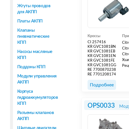
Жгуты проводов
для АКПП
Платы АКПП
Клапаны
пневматические
Кроссы
При
КПП
CI 257416
Cit
KR GVC1081BN
Cit
Насосы масляные
KR GVC1081EB
Citr
KR GVC1081EN
КПП
Xsa
KR GVC1081FE
KR GVC1081GG
Peu
Поддоны КПП
RE 7700870238
Peu
RE 7701208174
Модули управления
Peu
АКПП
Peu
Подробнее
EW1
Корпуса
гидроаккумуляторов
КПП
OPS0033
Моду
Разъемы клапанов
АКПП
Шаговые двигатели