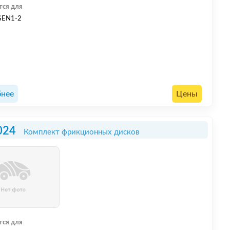
тся для
GEN1-2
нее
Цены
024
Комплект фрикционных дисков
тся для