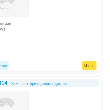
тся для
P21
нее
Цены
014
Комплект фрикционных дисков