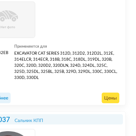
Применяется для
42EB
EXCAVATOR CAT SERIES 312D, 312D2, 312D2L, 312E,
314ELCR, 314ECR, 318B, 318C, 318DL, 319DL, 320B,
320C, 320D, 320D2, 320DLN, 324D, 324DL, 325C,
325D, 325DL, 325BL, 325B, 329D, 329DL, 330C, 330CL,
330D, 330DL
нее
Цены
037
Сальник КПП