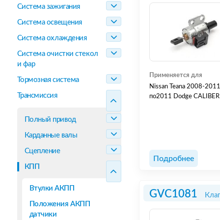
Система зажигания
Система освещения
Система охлаждения
Система очистки стекол
и фар
Применяется для
Тормозная система
Nissan Teana 2008-2011 Nissan Elgrand 2010-2011 Mitsubishi CX с20
Трансмиссия
по2011 Dodge CALIBER
Полный привод
Карданные валы
Сцепление
Подробнее
КПП
Втулки АКПП
GVC1081
Кла
Положения AКПП
датчики