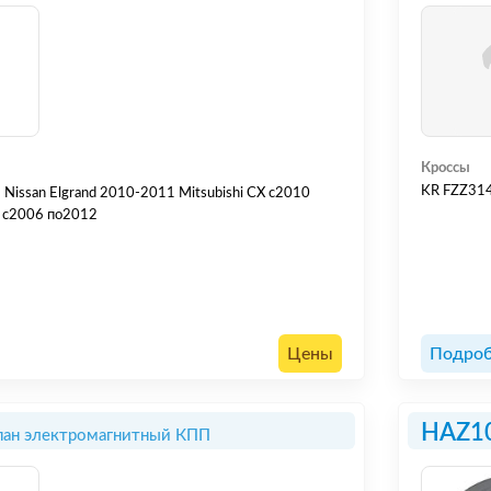
Кроссы
KR FZZ31
10
 с2006 по2012
Цены
Подроб
HAZ1
пан электромагнитный КПП