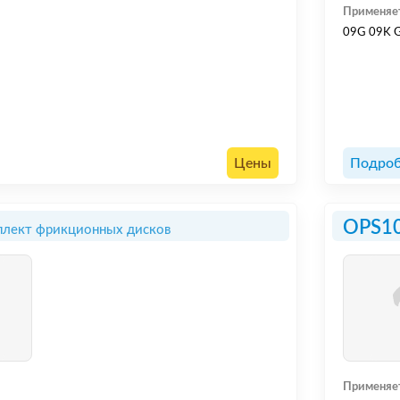
Применяе
09G 09K 
Цены
Подроб
OPS1
лект фрикционных дисков
Применяе