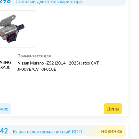
298
Шаговый двигатель вариатора
Применяется для
298HG
Nissan Murano · Z52 (2014—2025) Jatco CVT-
1XA00
JF009E/CVT-JF010E
нее
Цены
142
новинка
Клапан электромагнитный КПП