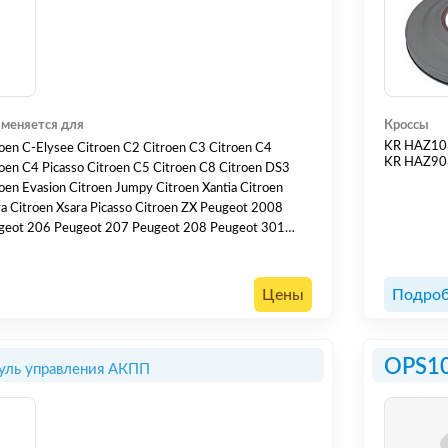
меняется для
Кроссы
KR HAZ1
roen C-Elysee Citroen C2 Citroen C3 Citroen C4
KR HAZ9
roen C4 Picasso Citroen C5 Citroen C8 Citroen DS3
oen Evasion Citroen Jumpy Citroen Xantia Citroen
ra Citroen Xsara Picasso Citroen ZX Peugeot 2008
geot 206 Peugeot 207 Peugeot 208 Peugeot 301
geot 306 Peugeot 307 Peugeot 308 Peugeot 405
geot 406 Peugeot 407 Peugeot 408 Peugeot 806
geot 807 Peugeot Expert DW10ATED4, EW10A,
Цены
Подроб
0J4, DV4C, DV4TD,...
OPS1
ль управления АКПП