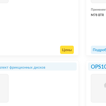
Применяе
M78 BTR
Цены
Подроб
OPS1
лект фрикционных дисков