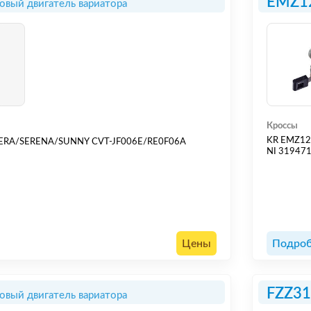
EMZ1
овый двигатель вариатора
Кроссы
KR EMZ1
ERA/SERENA/SUNNY CVT-JF006E/RE0F06A
NI 31947
Цены
Подроб
FZZ3
овый двигатель вариатора