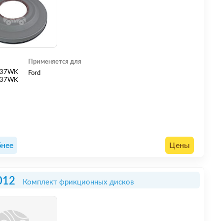
Применяется для
037WK
Ford
037WK
нее
Цены
012
Комплект фрикционных дисков