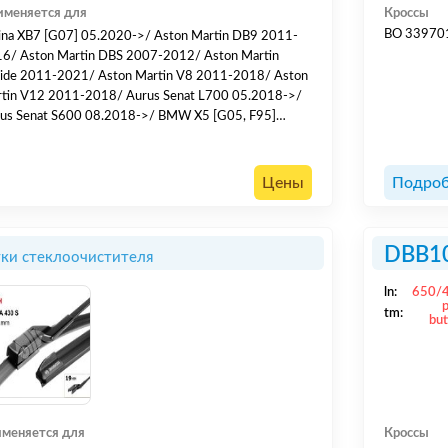
именяется для
Кроссы
BO 33970
ina XB7 [G07] 05.2020->/ Aston Martin DB9 2011-
6/ Aston Martin DBS 2007-2012/ Aston Martin
ide 2011-2021/ Aston Martin V8 2011-2018/ Aston
tin V12 2011-2018/ Aurus Senat L700 05.2018->/
us Senat S600 08.2018->/ BMW X5 [G05, F95]
8->/ BMW X6 [G06, F96] 2019->/ BMW X7 [G07]
2019->/ BMW XM [G09] 01.2023->/ Ford Focus
8->/ Ford Tourneo Custom V710 [NXN,NRN] 2023-
Цены
Подроб
Lexus RX [AL2] 2015-2022/ LiX...
DBB1
ки стеклоочистителя
ln:
650/
tm:
but
меняется для
Кроссы