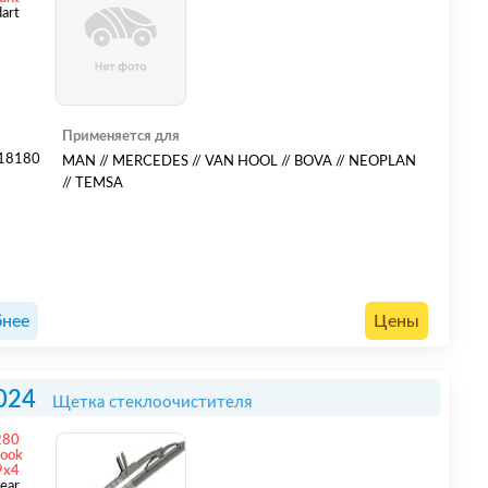
dart
Применяется для
18180
MAN // MERCEDES // VAN HOOL // BOVA // NEOPLAN
// TEMSA
нее
Цены
024
Щетка стеклоочистителя
280
hook
9x4
ear