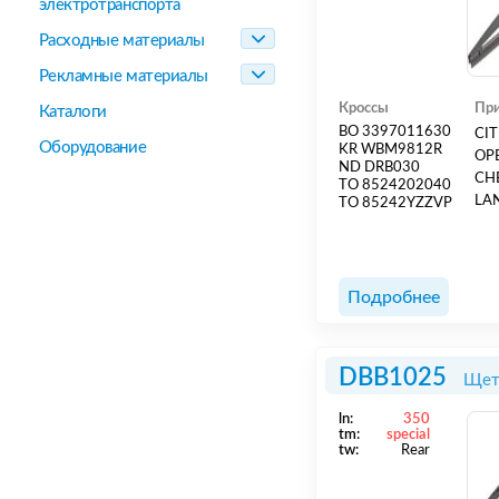
электротранспорта
Расходные материалы
Рекламные материалы
Кроссы
При
Каталоги
BO 3397011630
CIT
Оборудование
KR WBM9812R
OPE
ND DRB030
CHE
TO 8524202040
LA
TO 85242YZZVP
Подробнее
DBB1025
Щет
ln:
350
tm:
special
tw:
Rear