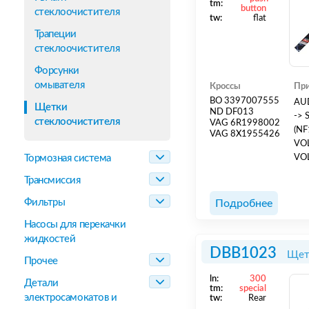
tm:
button
стеклоочистителя
tw:
flat
Трапеции
стеклоочистителя
Форсунки
омывателя
Кроссы
При
BO 3397007555
AUDI: A1 (8X1,8XK) 2011 - 201
Щетки
ND DF013
-> SEAT: To
стеклоочистителя
VAG 6R1998002
(NF1) 2011--> SKODA: Rapid II 
VAG 8X1955426
VOLKSW
Тормозная система
VOLKSWA
Трансмиссия
Фильтры
Подробнее
Насосы для перекачки
жидкостей
DBB1023
Щет
Прочее
ln:
300
Детали
tm:
special
электросамокатов и
tw:
Rear