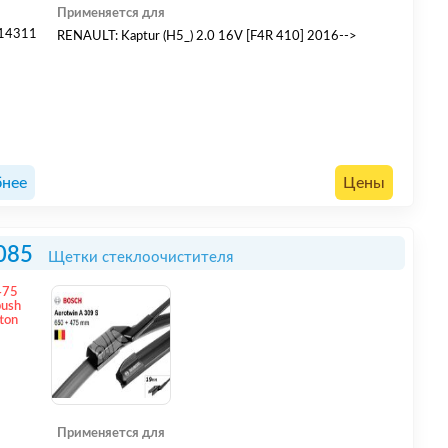
Применяется для
14311
RENAULT: Kaptur (H5_) 2.0 16V [F4R 410] 2016-->
нее
Цены
085
Щетки стеклоочистителя
475
push
ton
Применяется для