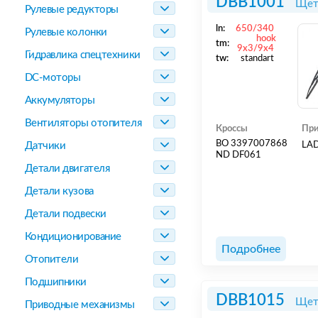
DBB1001
Щет
Рулевые редукторы
ln:
650/340
Рулевые колонки
hook
tm:
9x3/9x4
Гидравлика спецтехники
tw:
standart
DC-моторы
Аккумуляторы
Вентиляторы отопителя
Кроссы
При
BO 3397007868
Датчики
LA
ND DF061
Детали двигателя
Детали кузова
Детали подвески
Кондиционирование
Подробнее
Отопители
Подшипники
DBB1015
Щет
Приводные механизмы