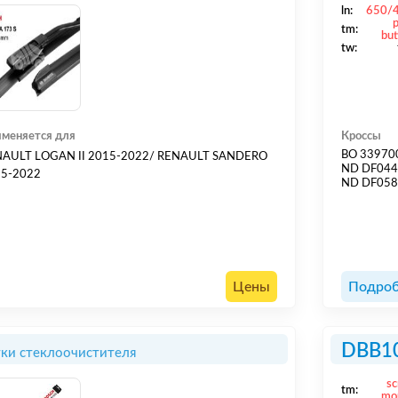
ln:
650/
tm:
but
tw:
меняется для
Кроссы
BO 33970
AULT LOGAN II 2015-2022/ RENAULT SANDERO
ND DF04
5-2022
ND DF05
Цены
Подроб
DBB1
ки стеклоочистителя
s
tm:
mo