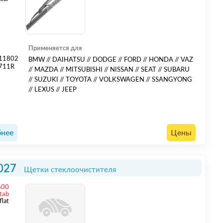
Применяется для
11802
BMW // DAIHATSU // DODGE // FORD // HONDA // VAZ
711R
// MAZDA // MITSUBISHI // NISSAN // SEAT // SUBARU
// SUZUKI // TOYOTA // VOLKSWAGEN // SSANGYONG
// LEXUS // JEEP
нее
Цены
027
Щетки стеклоочистителя
600
 tab
flat