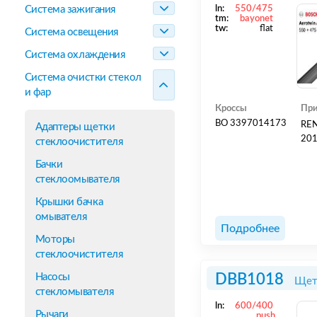
Система зажигания
ln:
550/475
tm:
bayonet
tw:
flat
Система освещения
Система охлаждения
Система очистки стекол
и фар
Кроссы
При
BO 3397014173
REN
Адаптеры щетки
201
стеклоочистителя
Бачки
стеклоомывателя
Крышки бачка
омывателя
Подробнее
Моторы
стеклоочистителя
Насосы
DBB1018
Щет
стекломывателя
ln:
600/400
Рычаги
push