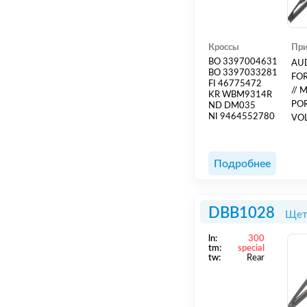
Кроссы
При
BO 3397004631
AUD
BO 3397033281
FOR
FI 46775472
// 
KR WBM9314R
POR
ND DM035
NI 9464552780
VOL
Подробнее
DBB1028
Щет
ln:
300
tm:
special
tw:
Rear