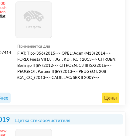
400
push
ton
flat
Применяется для
07414
FIAT: Tipo (356) 2015--> OPEL: Adam (M13) 2014-->
4
FORD: Fiesta VII (JJ_, JG_, KD_, KC_) 2013--> CITROEN:
8
Berlingo II (B9) 2012--> CITROEN: C3 III (SX) 2016-->
PEUGEOT: Partner II (B9) 2013--> PEUGEOT: 208
(CA_,CC_) 2013--> CADILLAC: SRX II 2009-->
нее
Цены
019
Щетка стеклоочистителя
crew
unt