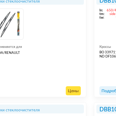
DBB1
ки стеклоочистителя
ln:
650/
tm:
side
tw:
меняется для
Кроссы
BO 33971
DA/RENAULT
ND DF10
Цены
Подроб
DBB1
ки стеклоочистителя