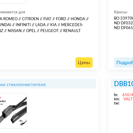
меняется для
Кроссы
BO 33970
A ROMEO // CITROEN // FIAT // FORD // HONDA //
ND DF03
NDAI // INFINITI // LADA // KIA // MERCEDES-
ND DF06
Z // NISSAN // OPEL // PEUGEOT // RENAULT
Цены
Подроб
DBB1
ки стеклоочистителя
ln:
650/
tm:
VALT
tw: