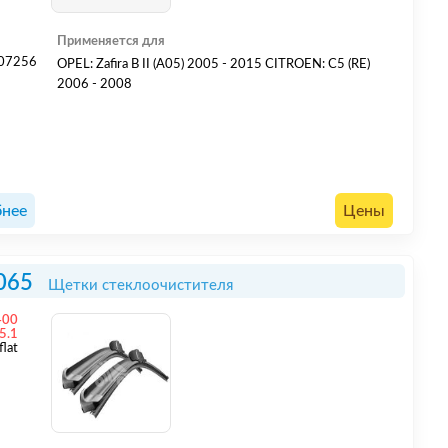
Применяется для
07256
OPEL: Zafira B II (A05) 2005 - 2015 CITROEN: C5 (RE)
2
2006 - 2008
5
нее
Цены
065
Щетки стеклоочистителя
400
5.1
flat