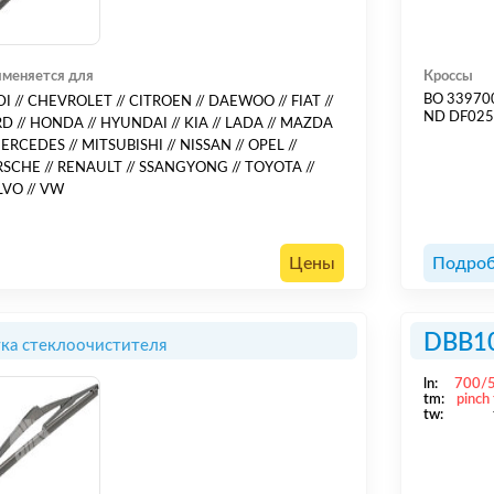
меняется для
Кроссы
BO 33970
I // CHEVROLET // CITROEN // DAEWOO // FIAT //
ND DF02
D // HONDA // HYUNDAI // KIA // LADA // MAZDA
MERCEDES // MITSUBISHI // NISSAN // OPEL //
SCHE // RENAULT // SSANGYONG // TOYOTA //
VO // VW
Цены
Подроб
DBB1
ка стеклоочистителя
ln:
700/
tm:
pinch
tw: