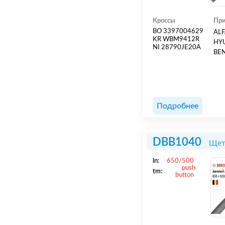
Кроссы
При
BO 3397004629
ALF
KR WBM9412R
HYU
NI 28790JE20A
BEN
Подробнее
DBB1040
Щет
ln:
650/500
push
tm:
button