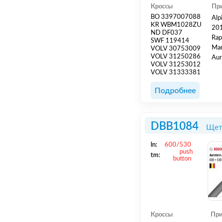
Кроссы
Пр
BO 3397007088
Alp
KR WBM1028ZU
201
ND DF037
Rap
SWF 119414
Mar
VOLV 30753009
VOLV 31250286
Aur
VOLV 31253012
201
VOLV 31333381
03.
201
Подробнее
>/ 
DBB1084
Щет
ln:
600/530
push
tm:
button
Кроссы
При