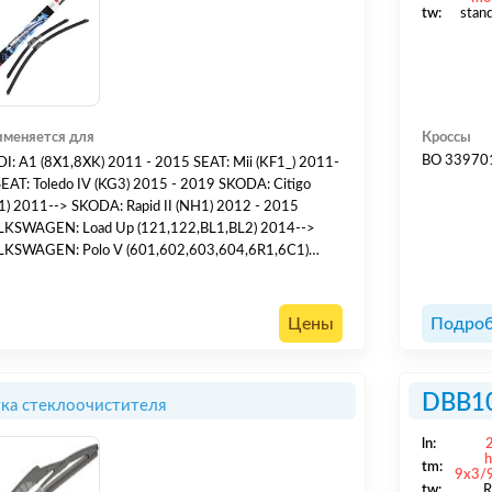
tw:
stan
меняется для
Кроссы
BO 33970
5 SEAT: Mii (KF1_) 2011-
ledo IV (KG3) 2015 - 2019 SKODA: Citigo
(NH1) 2012 - 2015
AGEN: Load Up (121,122,BL1,BL2) 2014-->
GEN: Polo V (601,602,603,604,6R1,6С1)
2009--> VOLKSWAGEN: Up (121) 2012-->
Цены
Подроб
DBB1
ка стеклоочистителя
ln:
tm:
9x3/
tw:
R