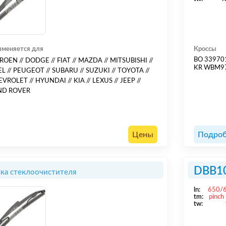
меняется для
Кроссы
BO 33970
ROEN // DODGE // FIAT // MAZDA // MITSUBISHI //
KR WBM9
L // PEUGEOT // SUBARU // SUZUKI // TOYOTA //
VROLET // HYUNDAI // KIA // LEXUS // JEEP //
ND ROVER
Цены
Подроб
DBB1
ка стеклоочистителя
ln:
650/
tm:
pinch
tw: