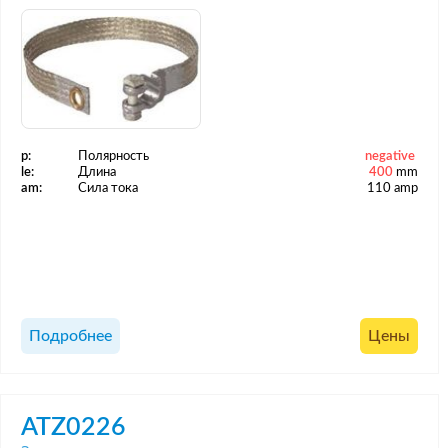
p:
Полярность
negative
le:
Длина
400
mm
am:
Сила тока
110 amp
Подробнее
Цены
ATZ0226