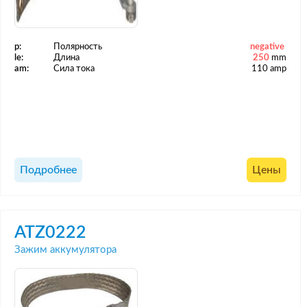
p:
Полярность
negative
le:
Длина
250
mm
am:
Сила тока
110 amp
Подробнее
Цены
ATZ0222
Зажим аккумулятора