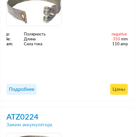
p:
Полярность
negative
le:
Длина
350
mm
am:
Сила тока
110 amp
Подробнее
Цены
ATZ0224
Зажим аккумулятора