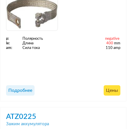
p:
Полярность
negative
le:
Длина
400
mm
am:
Сила тока
110 amp
Подробнее
Цены
ATZ0225
Зажим аккумулятора