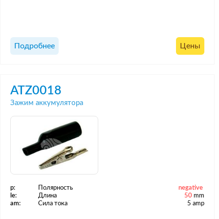
Подробнее
Цены
ATZ0018
Зажим аккумулятора
p:
Полярность
negative
le:
Длина
50
mm
am:
Сила тока
5 amp