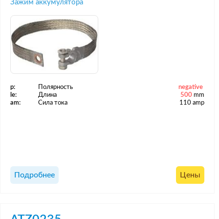
Зажим аккумулятора
p:
Полярность
negative
le:
Длина
500
mm
am:
Сила тока
110 amp
Подробнее
Цены