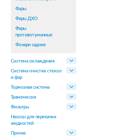
Фары
Фары ДХО
Фары
противотуманные
Фонари задние
Система охлаждения
Система очистки стекол
и фар
Тормозная система
Трансмиссия
Фильтры
Насосы для перекачки
жидкостей
Прочее