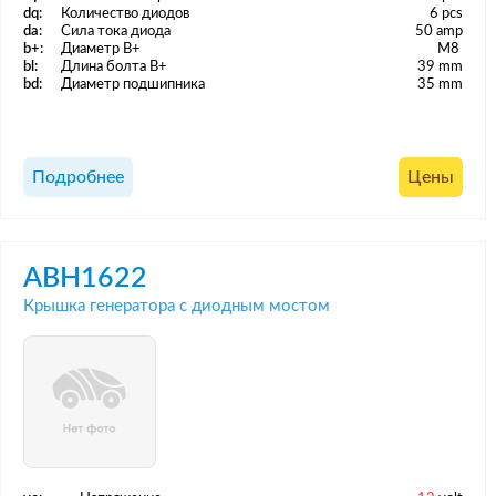
dq:
Количество диодов
6 pcs
da:
Сила тока диода
50 amp
b+:
Диаметр B+
M8
bl:
Длина болта B+
39 mm
bd:
Диаметр подшипника
35 mm
Подробнее
Цены
ABH1622
Крышка генератора с диодным мостом