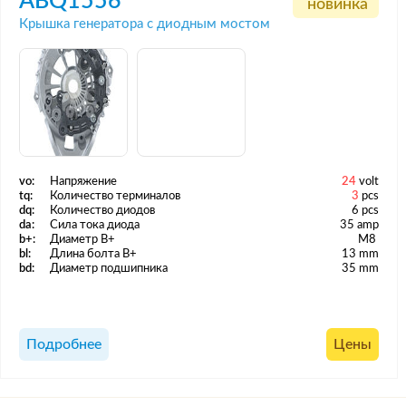
ABQ1556
новинка
Крышка генератора с диодным мостом
vo:
Напряжение
24
volt
tq:
Количество терминалов
3
pcs
dq:
Количество диодов
6 pcs
da:
Сила тока диода
35 amp
b+:
Диаметр B+
M8
bl:
Длина болта B+
13 mm
bd:
Диаметр подшипника
35 mm
Подробнее
Цены