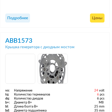
Подробнее
Цены
ABB1573
Крышка генератора с диодным мостом
vo:
Напряжение
24
volt
tq:
Количество терминалов
6
pcs
dq:
Количество диодов
6 pcs
b+:
Диаметр B+
M8
bl:
Длина болта B+
25 mm
bd:
Диаметр подшипника
35 mm