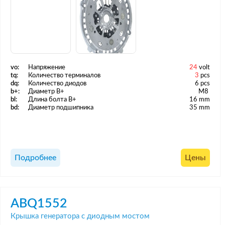
vo:
Напряжение
24
volt
tq:
Количество терминалов
3
pcs
dq:
Количество диодов
6 pcs
b+:
Диаметр B+
M8
bl:
Длина болта B+
16 mm
bd:
Диаметр подшипника
35 mm
Подробнее
Цены
ABQ1552
Крышка генератора с диодным мостом