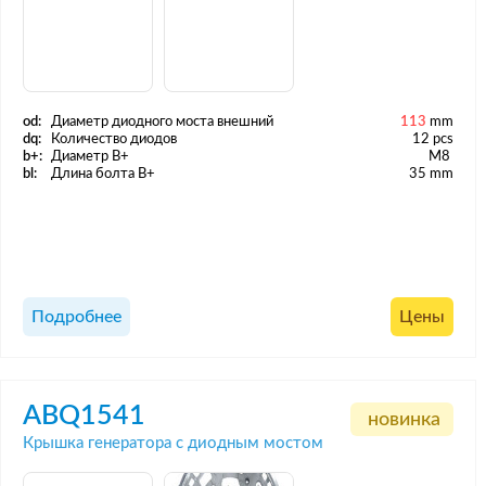
od:
Диаметр диодного моста внешний
113
mm
dq:
Количество диодов
12 pcs
b+:
Диаметр B+
M8
bl:
Длина болта B+
35 mm
Подробнее
Цены
ABQ1541
новинка
Крышка генератора с диодным мостом