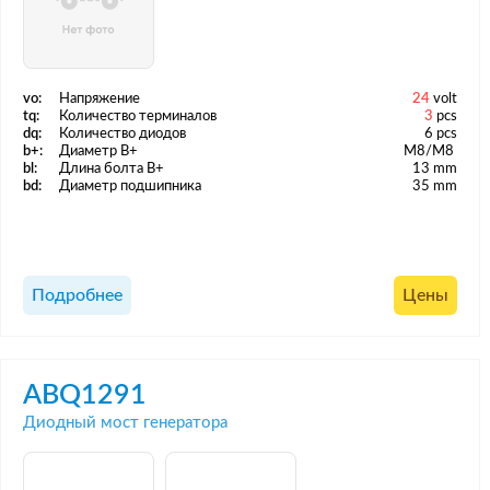
vo:
Напряжение
24
volt
tq:
Количество терминалов
3
pcs
dq:
Количество диодов
6 pcs
b+:
Диаметр B+
M8/M8
bl:
Длина болта B+
13 mm
bd:
Диаметр подшипника
35 mm
Подробнее
Цены
ABQ1291
Диодный мост генератора