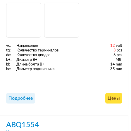
vo:
Напряжение
12
volt
tq:
Количество терминалов
3
pcs
dq:
Количество диодов
6 pcs
b+:
Диаметр B+
M8
bl:
Длина болта B+
14 mm
bd:
Диаметр подшипника
35 mm
Подробнее
Цены
ABQ1554