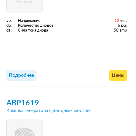
vo:
Напряжение
12
volt
dq:
Количество диодов
6 pcs
da:
Сила тока диода
50 amp
Подробнее
Цены
ABP1619
Крышка генератора с диодным мостом