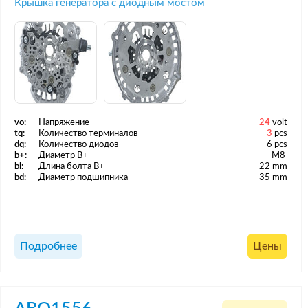
Крышка генератора с диодным мостом
vo:
Напряжение
24
volt
tq:
Количество терминалов
3
pcs
dq:
Количество диодов
6 pcs
b+:
Диаметр B+
M8
bl:
Длина болта B+
22 mm
bd:
Диаметр подшипника
35 mm
Подробнее
Цены