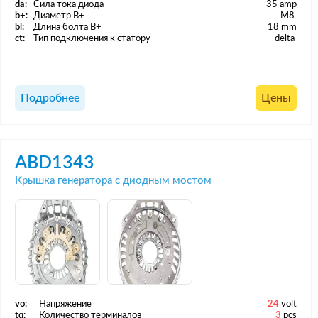
da:
Сила тока диода
35 amp
b+:
Диаметр B+
M8
bl:
Длина болта B+
18 mm
ct:
Тип подключения к статору
delta
Подробнее
Цены
ABD1343
Крышка генератора с диодным мостом
vo:
Напряжение
24
volt
tq:
Количество терминалов
3
pcs