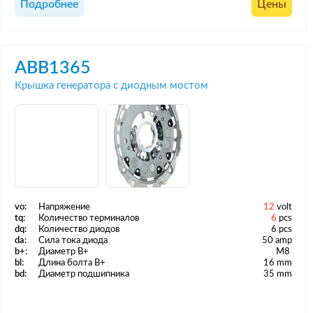
Подробнее
Цены
ABB1365
Крышка генератора с диодным мостом
vo:
Напряжение
12
volt
tq:
Количество терминалов
6
pcs
dq:
Количество диодов
6 pcs
da:
Сила тока диода
50 amp
b+:
Диаметр B+
M8
bl:
Длина болта B+
16 mm
bd:
Диаметр подшипника
35 mm