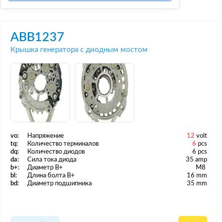
ABB1237
Крышка генератора с диодным мостом
vo:
Напряжение
12
volt
tq:
Количество терминалов
6
pcs
dq:
Количество диодов
6 pcs
da:
Сила тока диода
35 amp
b+:
Диаметр B+
M8
bl:
Длина болта B+
16 mm
bd:
Диаметр подшипника
35 mm