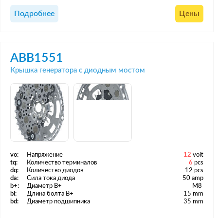
Подробнее
Цены
ABB1551
Крышка генератора с диодным мостом
vo:
Напряжение
12
volt
tq:
Количество терминалов
6
pcs
dq:
Количество диодов
12 pcs
da:
Сила тока диода
50 amp
b+:
Диаметр B+
M8
bl:
Длина болта B+
15 mm
bd:
Диаметр подшипника
35 mm