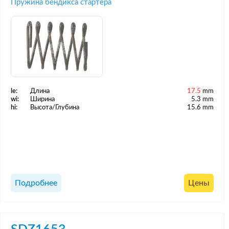
Пружина бендикса стартера
le:
Длина
17.5
mm
wi:
Ширина
5.3 mm
hi:
Высота/Глубина
15.6 mm
Подробнее
Цены