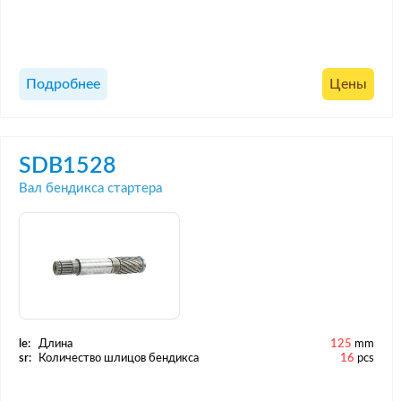
Подробнее
Цены
SDB1528
Вал бендикса стартера
le:
Длина
125
mm
sr:
Количество шлицов бендикса
16
pcs