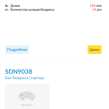
le:
Длина
186
mm
sr:
Количество шлицов бендикса
24
pcs
Подробнее
Цены
SDN9038
Вал бендикса стартера