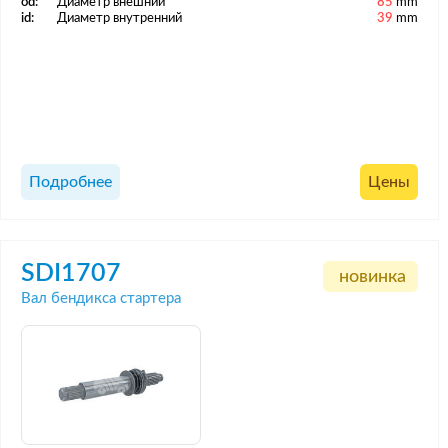
od:
Диаметр внешний
85
mm
id:
Диаметр внутренний
39
mm
Подробнее
Цены
SDI1707
новинка
Вал бендикса стартера