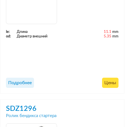
le:
Длина
11.1
mm
od:
Диаметр внешний
5.35
mm
Подробнее
Цены
SDZ1296
Ролик бендикса стартера