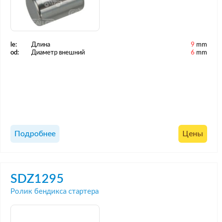
le:
Длина
9
mm
od:
Диаметр внешний
6
mm
Подробнее
Цены
SDZ1295
Ролик бендикса стартера