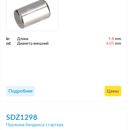
le:
Длина
9.8
mm
od:
Диаметр внешний
6.05
mm
Подробнее
Цены
SDZ1298
Пружина бендикса стартера