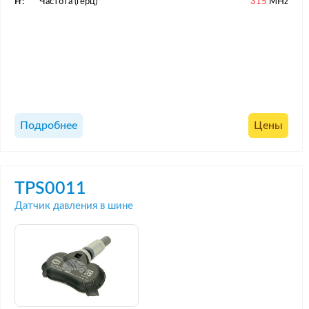
Fr:
Частота (герц)
315
MHz
Подробнее
Цены
TPS0011
Датчик давления в шине