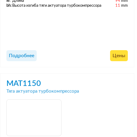
le:
Длина
94
mm
bh:
Высота изгиба тяги актуатора турбокомпрессора
11
mm
Подробнее
Цены
MAT1150
Тяга актуатора турбокомпрессора