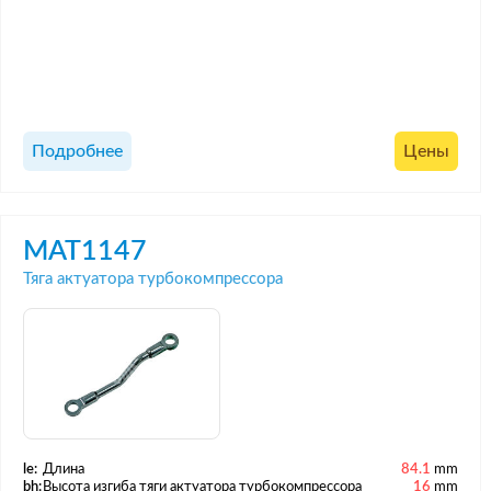
Подробнее
Цены
MAT1147
Тяга актуатора турбокомпрессора
le:
Длина
84.1
mm
bh:
Высота изгиба тяги актуатора турбокомпрессора
16
mm