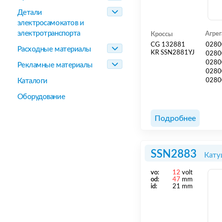
Детали
электросамокатов и
электротранспорта
Агре
Кроссы
CG 132881
0280
Расходные материалы
KR SSN2881YJ
0280
0280
Рекламные материалы
0280
Каталоги
0280
Оборудование
Подробнее
SSN2883
Кату
vo:
12
volt
od:
47
mm
id:
21 mm