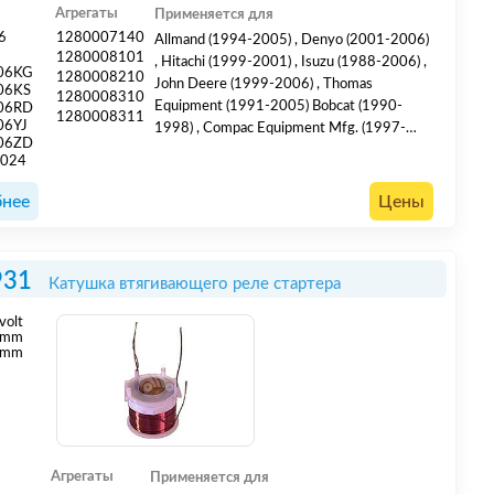
Агрегаты
Применяется для
6
1280007140
Allmand (1994-2005) , Denyo (2001-2006)
1280008101
, Hitachi (1999-2001) , Isuzu (1988-2006) ,
06KG
1280008210
John Deere (1999-2006) , Thomas
06KS
1280008310
Equipment (1991-2005) Bobcat (1990-
06RD
1280008311
06YJ
1998) , Compac Equipment Mfg. (1997-
06ZD
2006) , Kubota (1973-2006) , Lay-Mor
024
(1990-1996) , Lister-Petter (1984-1992) ,
MQ (1996-2001) , New Holland (1981-
нее
Цены
1995) , Red D Arc (1987-2003) , Schaffer
(2005-2010) , Thomas Equipment (1989-
1999) , Universal (1977-1998)
931
Катушка втягивающего реле стартера
volt
mm
 mm
Агрегаты
Применяется для