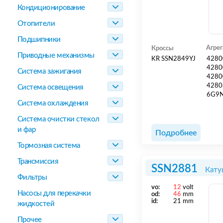
Кондиционирование
Отопители
Подшипники
Агре
Кроссы
Приводные механизмы
KR SSN2849YJ
4280
4280
Система зажигания
4280
4280
Система освещения
6G9
Система охлаждения
Система очистки стекол
и фар
Подробнее
Тормозная система
Трансмиссия
SSN2881
Кату
Фильтры
vo:
12
volt
Насосы для перекачки
od:
46
mm
id:
21 mm
жидкостей
Прочее