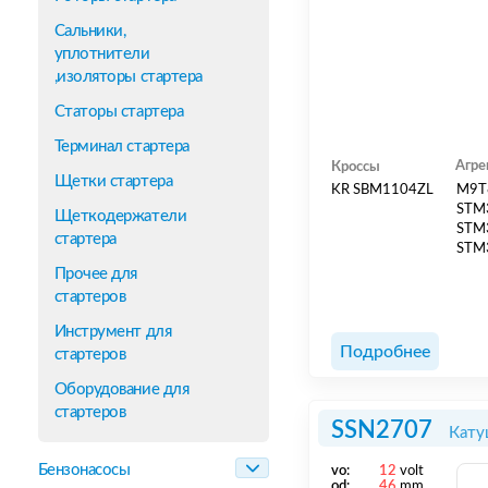
Сальники,
уплотнители
,изоляторы стартера
Статоры стартера
Терминал стартера
Агре
Кроссы
Щетки стартера
KR SBM1104ZL
M9T
STM
Щеткодержатели
STM
стартера
STM
Прочее для
стартеров
Инструмент для
Подробнее
стартеров
Оборудование для
стартеров
SSN2707
Кату
Бензонасосы
vo:
12
volt
od:
46
mm