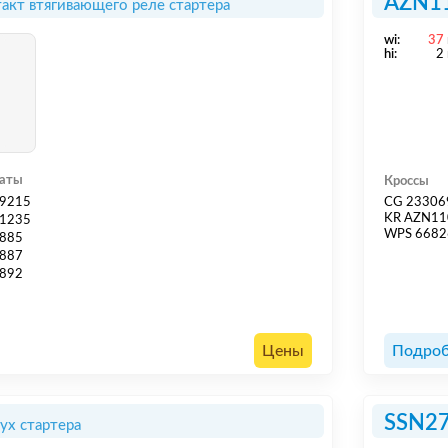
AZN1
акт втягивающего реле стартера
wi:
37
hi:
2
гаты
Кроссы
9215
CG 23306
KR AZN1
1235
WPS 6682
885
887
892
Цены
Подроб
SSN2
ух стартера