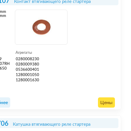
107
Контакт втягивающего реле стартера
mm
 mm
Агрегаты
9
0280008230
107RH
0280009380
650
0536600401
1280001050
1280001630
нее
Цены
706
Катушка втягивающего реле стартера