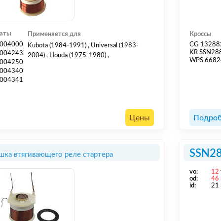
гаты
Применяется для
Кроссы
004000
CG 13288
Kubota (1984-1991) , Universal (1983-
KR SSN2
004243
2004) , Honda (1975-1980) ,
WPS 6682
004250
004340
004341
Цены
Подроб
SSN2
шка втягивающего реле стартера
vo:
12
od:
46
id:
21