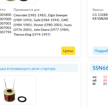
гаты
Применяется для
Кроссы
005800
CG 13288
Chevrolet (1981-1985) , Elgin Sweeper
KR SSN28
007000
(1989-1993) , Gehl (1984-1994) , GMC
007001
(1984-1985) , Hyster (1980-2001) , Isuzu
007002
(1976-2001) , John Deere (1977-1984) ,
007790
Thermo King (1974-1997)
Цены
Подроб
SSN6
шка втягивающего реле стартера
vo:
12
od:
44
id:
21