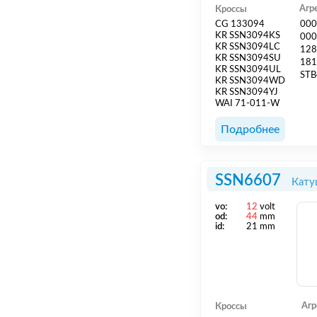
Агр
Кроссы
CG 133094
000
KR SSN3094KS
000
KR SSN3094LC
128
KR SSN3094SU
181
KR SSN3094UL
STB
KR SSN3094WD
KR SSN3094YJ
WAI 71-011-W
Подробнее
SSN6607
Кату
vo:
12
volt
od:
44
mm
id:
21 mm
Агр
Кроссы