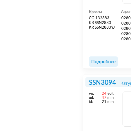
Агре
Кроссы
CG 132883
0280
KR SSN2883
0280
KR SSN2883YJ
0280
0280
0280
Подробнее
SSN3094
Кату
vo:
24
volt
od:
47
mm
id:
21 mm