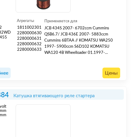
Агрегаты
Применяется для
2
1811002301
JCB 434S 2007- 6702ccm Cummins
882WD
2280000630
QSB6.7/ JCB 436E 2007- 5883ccm
455
2280000631
Cummins 6BTAA // KOMATSU WA250
2280000632
1997- 5900ccm S6D102 KOMATSU
2280000633
WA120 4B Wheelloader 01.1997-
01.2006 KOMATSU WA120 6B
Wheelloader 01.1997-01.2006
KOMATSU WA180 4B Wheelloader
нее
Цены
01.1997-01.2006 KOMATSU WA180 6B
Wheelloader 01.1997-01.2006
KOMATSU WA250 4B Wheelloader
884
Катушка втягивающего реле стартера
01.1997-01.2006 KOMATSU WA...
volt
mm
 mm