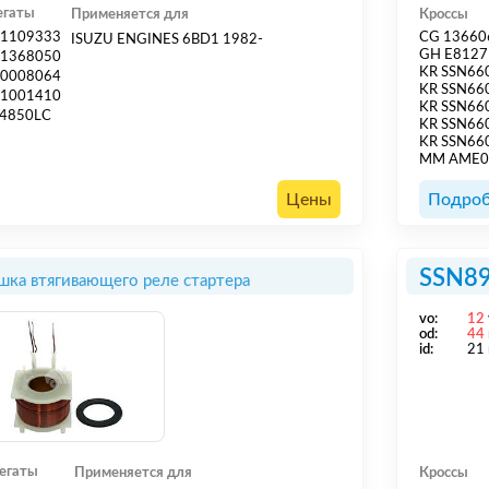
егаты
Применяется для
Кроссы
1109333
CG 13660
ISUZU ENGINES 6BD1 1982-
GH E8127
1368050
KR SSN66
0008064
KR SSN66
1001410
KR SSN66
4850LC
KR SSN66
KR SSN66
MM AME0
Цены
Подроб
SSN8
шка втягивающего реле стартера
vo:
12
od:
44
id:
21
егаты
Применяется для
Кроссы