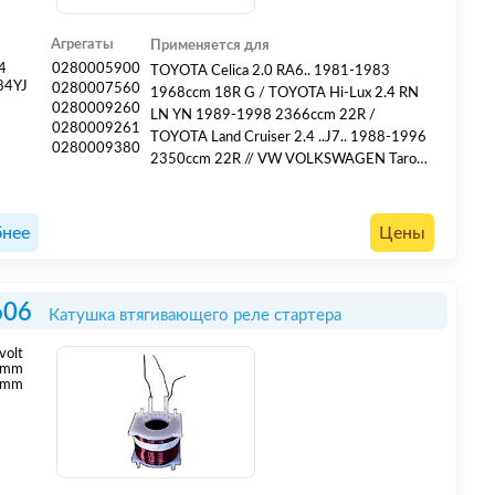
Агрегаты
Применяется для
4
0280005900
TOYOTA Celica 2.0 RA6.. 1981-1983
84YJ
0280007560
1968ccm 18R G / TOYOTA Hi-Lux 2.4 RN
0280009260
LN YN 1989-1998 2366ccm 22R /
0280009261
TOYOTA Land Cruiser 2.4 ..J7.. 1988-1996
0280009380
2350ccm 22R // VW VOLKSWAGEN Taro
2.4 7A 1989-1993 2366ccm 22R
нее
Цены
606
Катушка втягивающего реле стартера
volt
mm
 mm