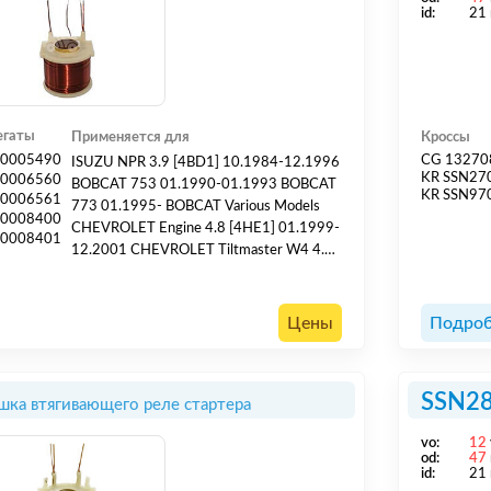
id:
21
егаты
Применяется для
Кроссы
0005490
CG 13270
ISUZU NPR 3.9 [4BD1] 10.1984-12.1996
KR SSN27
0006560
BOBCAT 753 01.1990-01.1993 BOBCAT
KR SSN97
0006561
773 01.1995- BOBCAT Various Models
0008400
CHEVROLET Engine 4.8 [4HE1] 01.1999-
0008401
12.2001 CHEVROLET Tiltmaster W4 4.8
[4HE1] 01.1999-12.2001 CHEVROLET
Tiltmaster W5 4.8 [4HE1] 01.1999-
12.2001 CHEVROLET W3500 3.9 [4BD2]
Цены
Подроб
01.1999-12.2001 CHEVROLET W3500
4.8 [4HE1] 01.1999-12.2001
CHEVROLET W4500 3.9 [4BD2]
SSN2
шка втягивающего реле стартера
01.1999-12.2001 CHEVROLET W4500
4.8 [4HE...
vo:
12
od:
47
id:
21