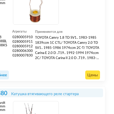
 mm
Агрегаты
Применяется для
8
0280005910
TOYOTA Camry 1.8 TD SV1.. 1983-1985
08BL
0280005911
1839ccm 1C CTL/ TOYOTA Camry 2.0 TD
08KS
0280005912
SV1.. 1985-1986 1974ccm 2C-T/ TOYOTA
0280006300
Carina E 2.0 D ..T19.. 1992-1994 1974ccm
0280007830
2C/ TOYOTA Carina II 2.0 D ..T19.. 1983-
1987 1974ccm 2CL/ TOYOTA Corolla 2.0
D ..E10.. 1991-1997 1974ccm 2C/
TOYOTA Lite-Ace 1.8 D M3 1982-1988
нее
Цены
1839ccm 1C
880
Катушка втягивающего реле стартера
volt
mm
 mm