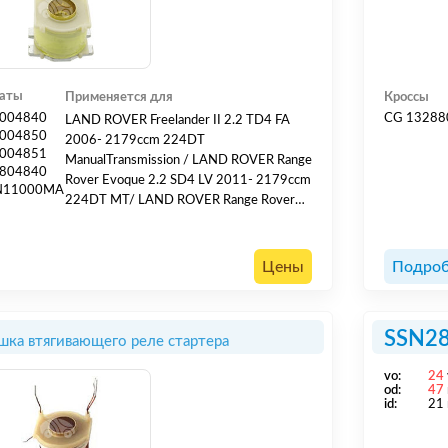
гаты
Применяется для
Кроссы
004840
CG 13288
LAND ROVER Freelander II 2.2 TD4 FA
004850
2006- 2179ccm 224DT
004851
ManualTransmission / LAND ROVER Range
804840
Rover Evoque 2.2 SD4 LV 2011- 2179ccm
N11000MA
224DT MT/ LAND ROVER Range Rover
Evoque 2.2 TD4 LV 2011- 2179ccm
224DT MT
Цены
Подроб
SSN2
шка втягивающего реле стартера
vo:
24
od:
47
id:
21