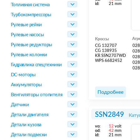
id:
21 mm
Топливная система
Турбокомпрессоры
Рулевые рейки
Рулевые насосы
Агр
Кроссы
Рулевые редукторы
CG 132707
028
CG 138935
028
Рулевые колонки
KR SSN2707WD
028
WPS 6682452
028
Гидравлика спецтехники
028
DC-моторы
Аккумуляторы
Подробнее
Вентиляторы отопителя
Датчики
SSN2849
Детали двигателя
Кату
Детали кузова
vo:
12
volt
od:
42
mm
Детали подвески
id:
21 mm