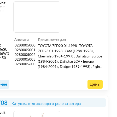
volt
mm
 mm
Агрегаты
Применяется для
6
0280005000
TOYOTA 7FD20 01.1998- TOYOTA
06SU
0280005001
7FD23 01.1998- Case (1984-1998) ,
706WD
0280005002
Chevrolet (1984-1997) , Daihatsu - Europe
450
0280005003
(1984-2001) , Daihatsu LCV - Europe
0280005600
(1984-2001) , Dodge (1989-1993) , Elgin
Sweeper (1989-1993) , GMC (1984-1997)
, Hino (1987-1997) , Hyster (1999-2006) ,
Isuzu (1986-2005) , Kubota (1979-1998) ,
нее
Цены
Mercruiser (1990-1997) , Teledyne -
Continental (1986-1992) , Toyota (1981-
2007) , Yale (1999-2006)
708
Катушка втягивающего реле стартера
volt
mm