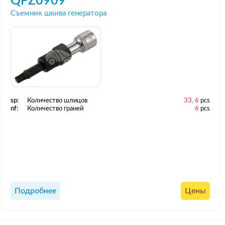
QPZ0909
Съемник шкива генератора
sp:
Количество шлицов
33, 6
pcs
nf:
Количество граней
6
pcs
Подробнее
Цены