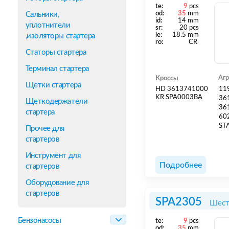
te:
9
pcs
od:
35
mm
Сальники,
id:
14 mm
уплотнители
sr:
20 pcs
le:
18.5 mm
,изоляторы стартера
ro:
CR
Статоры стартера
Терминал стартера
Аг
Кроссы
Щетки стартера
HD 3613741000
11
KR SPA0003BA
36
Щеткодержатели
36
стартера
60
ST
Прочее для
стартеров
Инструмент для
Подробнее
стартеров
Оборудование для
стартеров
SPA2305
Шест
Бензонасосы
te:
9
pcs
od:
35
mm