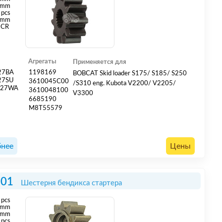
 mm
 pcs
 mm
CR
Агрегаты
Применяется для
27BA
1198169
BOBCAT Skid loader S175/ S185/ S250
27SU
3610045C00
/S310 eng. Kubota V2200/ V2205/
727WA
3610048100
V3300
6685190
M8T55579
нее
Цены
501
Шестерня бендикса стартера
pcs
mm
 mm
 pcs