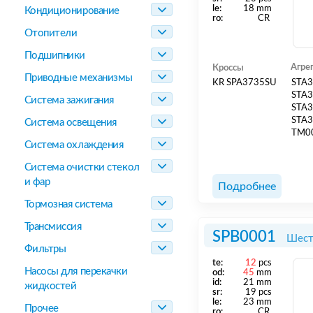
le:
18 mm
Кондиционирование
ro:
CR
Отопители
Подшипники
Агре
Кроссы
Приводные механизмы
KR SPA3735SU
STA
STA
Система зажигания
STA
STA
Система освещения
TM0
Система охлаждения
Система очистки стекол
и фар
Подробнее
Тормозная система
Трансмиссия
SPB0001
Шест
Фильтры
te:
12
pcs
Насосы для перекачки
od:
45
mm
id:
21 mm
жидкостей
sr:
19 pcs
le:
23 mm
Прочее
ro:
CR