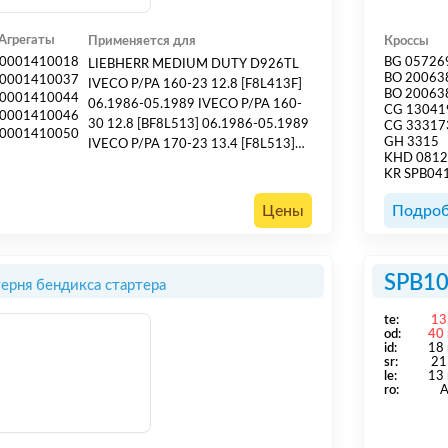
Агрегаты
Применяется для
Кроссы
0001410018
BG 05726
LIEBHERR MEDIUM DUTY D926TL
BO 20063
0001410037
IVECO P/PA 160-23 12.8 [F8L413F]
BO 20063
0001410044
06.1986-05.1989 IVECO P/PA 160-
CG 13041
0001410046
30 12.8 [BF8L513] 06.1986-05.1989
CG 33317
0001410050
GH 3315
IVECO P/PA 170-23 13.4 [F8L513]
KHD 081
04.1988-07.1991 IVECO P/PA 170-
KR SPB04
25 13.4 [F8L513] 03.1989-07.1991
IVECO P/PA 170-34 12.8 [BF8L513]
Цены
Подроб
04.1989-07.1991 IVECO P/PA 180-
23 13.4 [F8L513] 07.1991-07.2000
IVECO P/PA 180-25 13.4 [F8L513]
SPB1
ерня бендикса стартера
07.1991-07.2000 IVECO P/PA 180-
34 12.8 [BF8L513] 07.1991-07...
te:
13
od:
40
id:
18
sr:
21
le:
13
ro: