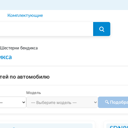
Комплектующие
Шестерни бендикса
икса
тей по автомобилю
Модель
🔍 Подобр