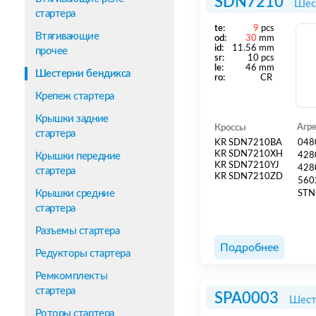
SDN7210
Шес
стартера
te:
9
pcs
Втягивающие
od:
30
mm
id:
11.56 mm
прочее
sr:
10 pcs
le:
46 mm
Шестерни бендикса
ro:
CR
Крепеж стартера
Крышки задние
Агр
Кроссы
стартера
KR SDN7210BA
048
KR SDN7210XH
Крышки передние
428
KR SDN7210YJ
428
стартера
KR SDN7210ZD
560
Крышки средние
STN
стартера
Разъемы стартера
Подробнее
Редукторы стартера
Ремкомплекты
стартера
SPA0003
Шест
Роторы стартера