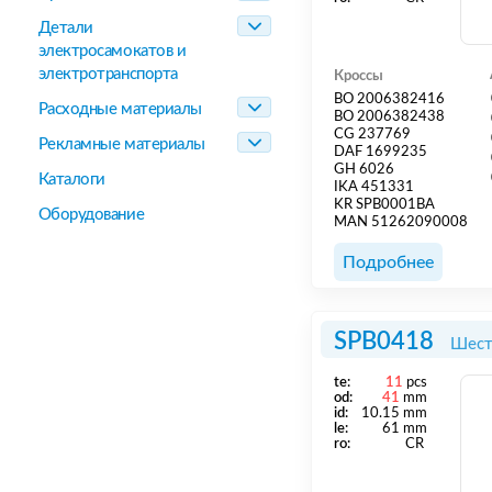
Детали
электросамокатов и
электротранспорта
Кроссы
BO 2006382416
Расходные материалы
BO 2006382438
CG 237769
Рекламные материалы
DAF 1699235
GH 6026
Каталоги
IKA 451331
KR SPB0001BA
Оборудование
MAN 51262090008
Подробнее
SPB0418
Шест
te:
11
pcs
od:
41
mm
id:
10.15 mm
le:
61 mm
ro:
CR