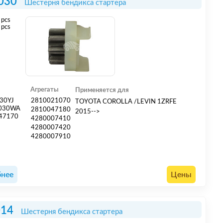
030
Шестерня бендикса стартера
pcs
 pcs
Агрегаты
Применяется для
30YJ
2810021070
TOYOTA COROLLA /LEVIN 1ZRFE
030WA
2810047180
2015-->
47170
4280007410
4280007420
4280007910
нее
Цены
014
Шестерня бендикса стартера