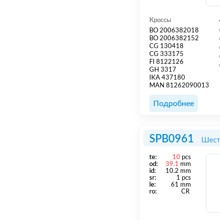
Кроссы
BO 2006382018
BO 2006382152
CG 130418
CG 333175
FI 8122126
GH 3317
IKA 437180
MAN 81262090013
Подробнее
SPB0961
Шест
te:
10
pcs
od:
39.1
mm
id:
10.2 mm
sr:
1 pcs
le:
61 mm
ro:
CR