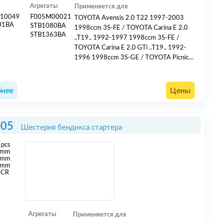
Агрегаты
Применяется для
M10049
F005M00021
TOYOTA Avensis 2.0 T22 1997-2003
01BA
STB1080BA
1998ccm 3S-FE / TOYOTA Carina E 2.0
STB1363BA
..T19.. 1992-1997 1998ccm 3S-FE /
TOYOTA Carina E 2.0 GTi ..T19.. 1992-
1996 1998ccm 3S-GE / TOYOTA Picnic
2.0 16V XM10 1996-2001 1998ccm 3S-
FE / TOYOTA RAV 4 I 2.0 XA1 1994-
2000 1998ccm 3S-FE / TOYOTA
нее
Цены
Sportsvan I 2.0 16V XM10 1996-2001
1998ccm 3S-FE
005
Шестерня бендикса стартера
pcs
mm
 mm
 mm
CR
Агрегаты
Применяется для