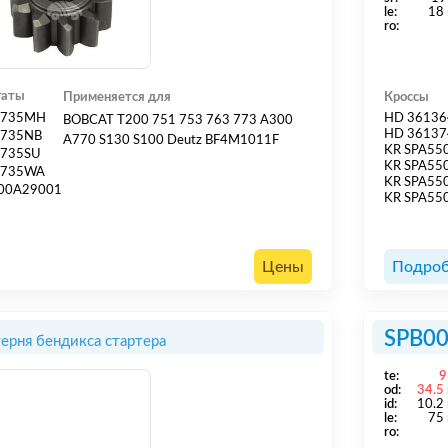
le:
18
ro:
гаты
Применяется для
Кроссы
3735MH
HD 36136
BOBCAT T200 751 753 763 773 A300
HD 36137
3735NB
A770 S130 S100 Deutz BF4M1011F
KR SPA55
3735SU
KR SPA55
3735WA
KR SPA55
00A29001
KR SPA55
Цены
Подроб
SPB0
ерня бендикса стартера
te:
9
od:
34.5
id:
10.2
le:
75
ro: