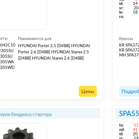
id:
14
sr:
20
le:
18
ro:
гаты
Применяется для
Кроссы
0042C10
KR SPA37
HYUNDAI Porter 2.5 [D4BB] HYUNDAI
KR SPA37
2305SU
Porter 2.6 [D4BB] HYUNDAI Starex 2.5
MH SPA3
2305SU
[D4BB] HYUNDAI Starex 2.6 [D4BB]
2305WA
2305WD
Цены
Подроб
SPA5
ерня бендикса стартера
te:
11
od:
41
id:
20
sr:
19