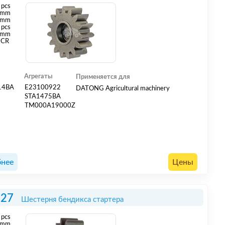
pcs
mm
 mm
 pcs
 mm
CR
Агрегаты
Применяется для
14BA
E23100922
DATONG Agricultural machinery
STA1475BA
TM000A19000Z
нее
Цены
727
Шестерня бендикса стартера
pcs
mm