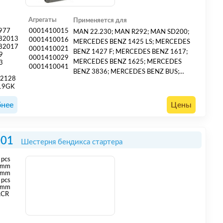
Агрегаты
Применяется для
977
0001410015
MAN 22.230; MAN R292; MAN SD200;
82013
0001410016
MERCEDES BENZ 1425 LS; MERCEDES
82017
0001410021
BENZ 1427 F; MERCEDES BENZ 1617;
9
0001410029
MERCEDES BENZ 1625; MERCEDES
3
0001410041
BENZ 3836; MERCEDES BENZ BUS;
22128
RENAULT COUACH RC240DTS
19GK
DAEWOO MEGA D2366 1997-;
DAEWOO SOLAR D2366T 1996-;
нее
Цены
001
Шестерня бендикса стартера
pcs
mm
 mm
 pcs
 mm
ACR