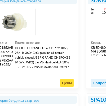
SDN8
терня бендикса стартера
te:
9
sr:
10
егаты
Применяется для
Кроссы
01852AB
KR SDN80
DODGE DURANGO 3.6 11'-? '210Kv /
MH SDN8
0007210
286Hс 3604См3 gasoline all-terrain
TO 28021
0009300
vehicle closed JEEP GRAND CHEROKEE
29852AA
IV (WK, WK2) 3.6 V6 FlexFuel 4x4 10'-?
5602BA
'ERB 210Kv / 286Hs 3604Sm3 Petrol /
ethanol all-terrain vehicle closed
Цены
Подроб
SPA1
ерня бендикса стартера