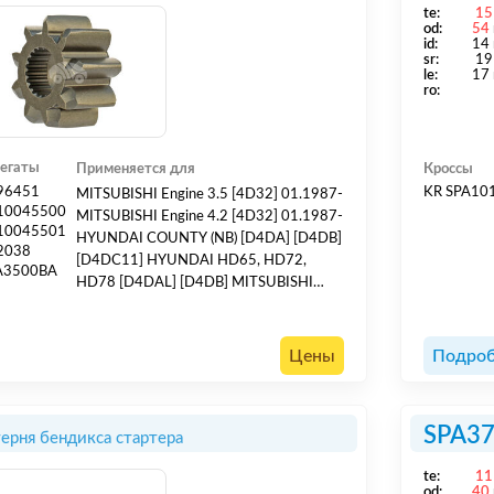
te:
15
od:
54
id:
14
sr:
19
le:
17
ro:
регаты
Применяется для
Кроссы
96451
KR SPA10
MITSUBISHI Engine 3.5 [4D32] 01.1987-
10045500
MITSUBISHI Engine 4.2 [4D32] 01.1987-
10045501
HYUNDAI COUNTY (NB) [D4DA] [D4DB]
2038
[D4DC11] HYUNDAI HD65, HD72,
A3500BA
HD78 [D4DAL] [D4DB] MITSUBISHI
TRUCK Canter 3.3 D FE211 [4D30]
1983- MITSUBISHI TRUCK Canter 60
3.3 D FE [4D31T] 1984-1994
Цены
Подроб
SPA3
ерня бендикса стартера
te:
11
od:
40