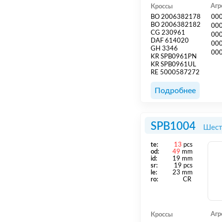
Агр
Кроссы
BO 2006382178
00
BO 2006382182
00
CG 230961
00
DAF 614020
00
GH 3346
00
KR SPB0961PN
KR SPB0961UL
RE 5000587272
Подробнее
SPB1004
Шест
te:
13
pcs
od:
49
mm
id:
19 mm
sr:
19 pcs
le:
23 mm
ro:
CR
Агр
Кроссы