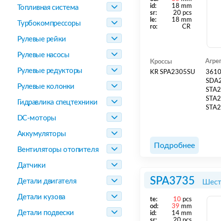
id:
18 mm
Топливная система
sr:
20 pcs
le:
18 mm
Турбокомпрессоры
ro:
CR
Рулевые рейки
Рулевые насосы
Агре
Кроссы
Рулевые редукторы
KR SPA2305SU
361
SDA
Рулевые колонки
STA
STA
Гидравлика спецтехники
STA
DC-моторы
Аккумуляторы
Подробнее
Вентиляторы отопителя
Датчики
SPA3735
Детали двигателя
Шест
Детали кузова
te:
10
pcs
od:
39
mm
Детали подвески
id:
14 mm
sr:
20 pcs