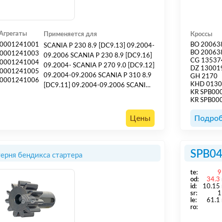
Агрегаты
Применяется для
Кроссы
0001241001
BO 20063
SCANIA P 230 8.9 [DC9.13] 09.2004-
BO 20063
0001241003
09.2006 SCANIA P 230 8.9 [DC9.16]
CG 13537
0001241004
09.2004- SCANIA P 270 9.0 [DC9.12]
DZ 13001
0001241005
09.2004-09.2006 SCANIA P 310 8.9
GH 2170
0001241006
KHD 013
[DC9.11] 09.2004-09.2006 SCANIA
KR SPB0
P 310 8.9 [DC9.18] 09.2004- SCANIA
KR SPB00
P 340 10.6 [DC11.08] 09.2004-
09.2006 SCANIA P 380 10.6
Цены
Подроб
[DC11.09] 09.2004-09.2006 SCANIA
P 420 11.7 [DC12.14] 09.2004-
09.2006 SCANIA P 420 11.7
SPB0
ерня бендикса стартера
[DC12.15][DT1...
te:
9
od:
34.3
id:
10.15
sr:
1
le:
61.1
ro: