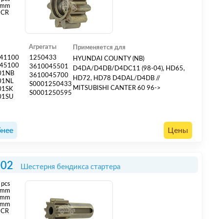
 mm
CR
Агрегаты
Применяется для
41100
1250433
HYUNDAI COUNTY (NB)
45100
3610045501
D4DA/D4DB/D4DC11 (98-04), HD65,
01NB
3610045700
HD72, HD78 D4DAL/D4DB //
01NL
S0001250433
MITSUBISHI CANTER 60 96->
01SK
S0001250595
01SU
нее
Цены
002
Шестерня бендикса стартера
pcs
mm
 mm
 mm
CR