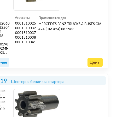
Агрегаты
Применяется для
82060
0001510025
MERCEDES BENZ TRUCKS & BUSES OM
82204
0001510032
424 [OM 424] 08.1983-
4
0001510037
98
0001510038
0001510041
00198
002MN
02UL
нее
Цены
419
Шестерня бендикса стартера
pcs
mm
 mm
 pcs
 mm
CR