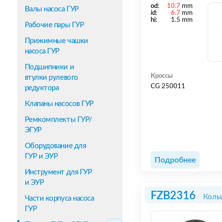
od:
10.7
mm
Валы насоса ГУР
id:
6.7
mm
hi:
1.5 mm
Рабочие пары ГУР
Прижимные чашки
насоса ГУР
Подшипники и
Кроссы
втулки рулевого
CG 250011
редуктора
Клапаны насосов ГУР
Ремкомплекты ГУР/
ЭГУР
Оборудование для
ГУР и ЭУР
Подробнее
Инструмент для ГУР
и ЭУР
FZB2316
Коль
Части корпуса насоса
ГУР