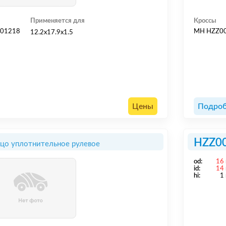
Применяется для
Кроссы
601218
MH HZZ0
12.2x17.9x1.5
Цены
Подроб
HZZ0
цо уплотнительное рулевое
od:
16
id:
14
hi:
1