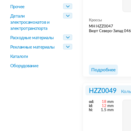
Прочее
Детали
Кроссы
электросамокатов и
MH HZZ0047
электротранспорта
Вюрт Северо-Запад 04
Расходные материалы
Рекламные материалы
Каталоги
Оборудование
Подробнее
HZZ0049
Коль
od:
18
mm
id:
12
mm
hi:
1.5 mm