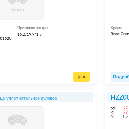
Применяется для
Кроссы
Вюрт Севе
16.2/19.9*1.5
601620
Цены
Подроб
HZZ0
цо уплотнительное рулевое
od:
27
id:
22
hi:
1.5