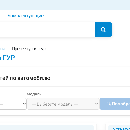
Комплектующие
осы
Прочее гур и эгур
в ГУР
тей по автомобилю
Модель
🔍 Подобр