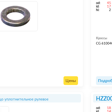
od:
45
id:
17
hi:
2
Кроссы
CG 61004
Цены
Подроб
HZZ0
цо уплотнительное рулевое
od:
18
id:
14