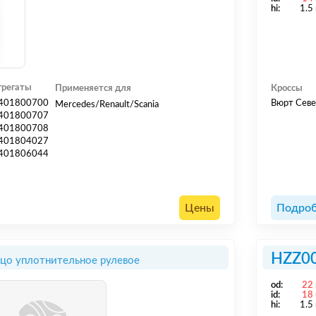
hi:
1.5
грегаты
Применяется для
Кроссы
401800700
Вюрт Севе
Mercedes/Renault/Scania
401800707
401800708
401804027
401806044
Цены
Подроб
HZZ0
цо уплотнительное рулевое
od:
22
id:
18
hi:
1.5