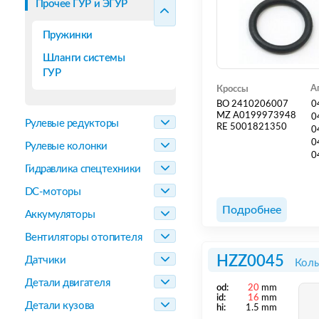
Прочее ГУР и ЭГУР
Пружинки
Шланги системы
ГУР
А
Кроссы
BO 2410206007
0
MZ A0199973948
0
Рулевые редукторы
RE 5001821350
0
0
Рулевые колонки
0
Гидравлика спецтехники
DC-моторы
Подробнее
Аккумуляторы
Вентиляторы отопителя
HZZ0045
Датчики
Коль
Детали двигателя
od:
20
mm
id:
16
mm
Детали кузова
hi:
1.5 mm