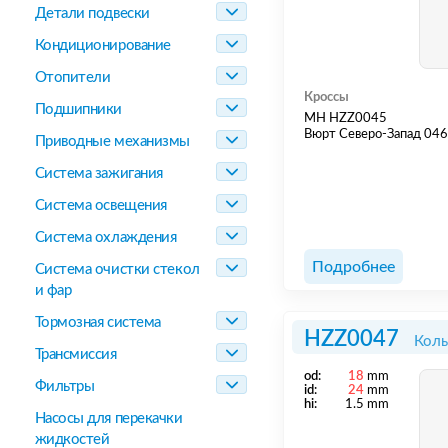
Детали подвески
Кондиционирование
Отопители
Кроссы
Подшипники
MH HZZ0045
Вюрт Северо-Запад 04
Приводные механизмы
Система зажигания
Система освещения
Система охлаждения
Подробнее
Система очистки стекол
и фар
Тормозная система
HZZ0047
Коль
Трансмиссия
od:
18
mm
Фильтры
id:
24
mm
hi:
1.5 mm
Насосы для перекачки
жидкостей