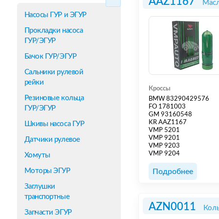
AAZ1167
Масл
Насосы ГУР и ЭГУР
Прокладки насоса
ГУР/ЭГУР
Бачок ГУР/ЭГУР
Сальники рулевой
рейки
Кроссы
Резиновые кольца
BMW 83290429576
FO 1781003
ГУР/ЭГУР
GM 93160548
KR AAZ1167
Шкивы насоса ГУР
VMP 5201
VMP 9201
Датчики рулевое
VMP 9203
VMP 9204
Хомуты
Моторы ЭГУР
Подробнее
Заглушки
транспортные
AZN0011
Коль
Запчасти ЭГУР