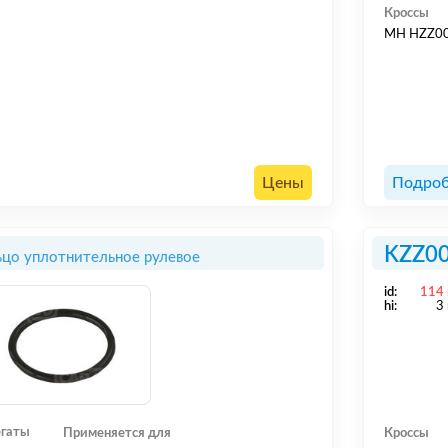
Кроссы
MH HZZ0
Цены
Подроб
KZZ0
цо уплотнительное рулевое
id:
114
hi:
3
егаты
Применяется для
Кроссы