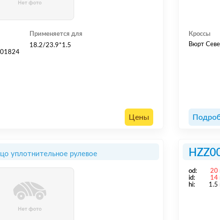
Применяется для
Кроссы
Вюрт Севе
18.2/23.9*1.5
601824
Цены
Подроб
HZZ0
цо уплотнительное рулевое
od:
20
id:
14
hi:
1.5