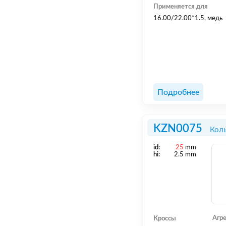
Применяется для
16.00/22.00*1.5, медь
Подробнее
KZN0075
Коль
id:
25
mm
hi:
2.5 mm
Агр
Кроссы