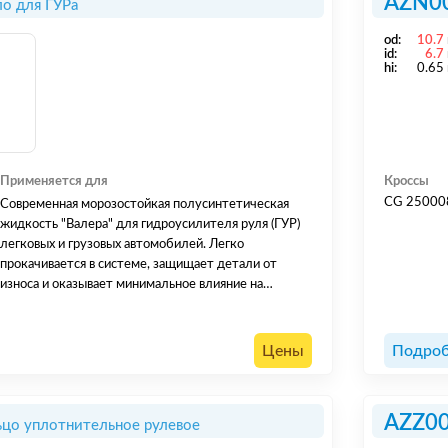
AZN0
о для ГУРа
od:
10.7
id:
6.7
hi:
0.65
Применяется для
Кроссы
CG 25000
Современная морозостойкая полусинтетическая
жидкость "Валера" для гидроусилителя руля (ГУР)
легковых и грузовых автомобилей. Легко
прокачивается в системе, защищает детали от
износа и оказывает минимальное влияние на
резиновые уплотнители.
Цены
Подроб
AZZ0
цо уплотнительное рулевое