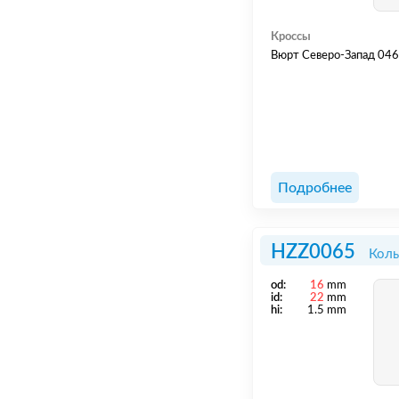
Кроссы
Вюрт Северо-Запад 04
Подробнее
HZZ0065
Коль
od:
16
mm
id:
22
mm
hi:
1.5 mm