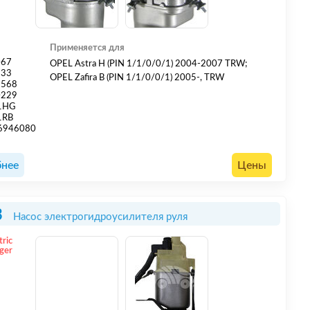
Применяется для
067
OPEL Astra H (PIN 1/1/0/0/1) 2004-2007 TRW;
233
OPEL Zafira B (PIN 1/1/0/0/1) 2005-, TRW
9568
0229
1HG
1RB
6946080
нее
Цены
3
Насос электрогидроусилителя руля
tric
ger