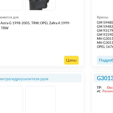
еняется для
Кроссы
GM 5948
Astra G 1998-2005, TRW; OPEL Zafira A 1999-
GM 5948
, TRW
GM 9317
GM 9319
MH G301
MH G301
OPEL 167
Цены
Подроб
G301
лектрогидроусилителя руля
TP:
Elec
vt:
Passen