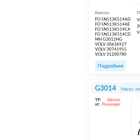
Кроссы
П
FO 5N513K514AD
V
FO 5N513K514AE
2
FO 5N513K514CA
V
FO 5N513K514CD
MH G3012HG
VOLV 30636927
VOLV 30741955
VOLV 31200780
Подробнее
G3014
Насос э
TP:
Electric
vt:
Passenger