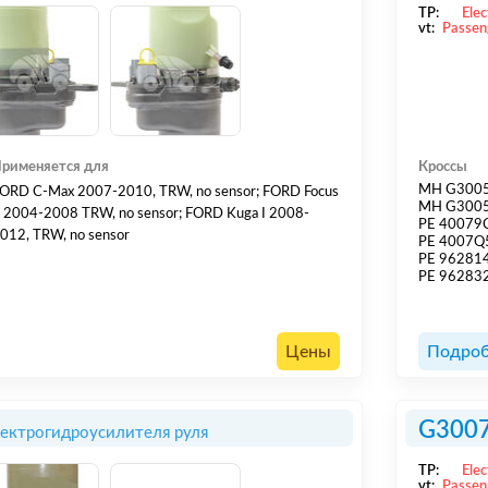
TP:
Elec
vt:
Passen
рименяется для
Кроссы
MH G300
ORD C-Max 2007-2010, TRW, no sensor; FORD Focus
MH G300
I 2004-2008 TRW, no sensor; FORD Kuga I 2008-
PE 40079
012, TRW, no sensor
PE 4007Q
PE 96281
PE 96283
Цены
Подроб
G300
лектрогидроусилителя руля
TP:
Elec
vt:
Passen