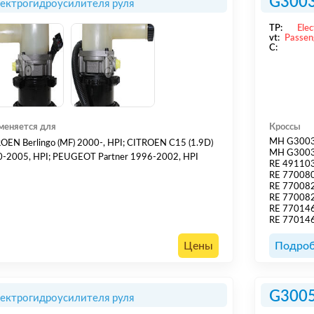
G300
лектрогидроусилителя руля
TP:
Elec
vt:
Passen
C:
меняется для
Кроссы
MH G300
OEN Berlingo (MF) 2000-, HPI; CITROEN C15 (1.9D)
MH G300
-2005, HPI; PEUGEOT Partner 1996-2002, HPI
RE 49110
RE 77008
RE 77008
RE 77008
RE 77014
RE 77014
Цены
Подроб
G300
лектрогидроусилителя руля