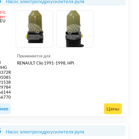
3
Насос электрогидроусилителя руля
tric
ger
EU
Применяется для
3
RENAULT Clio 1991-1998, HPI
3HG
3372R
01085
21538
29784
66144
66770
нее
Цены
5
Насос электрогидроусилителя руля