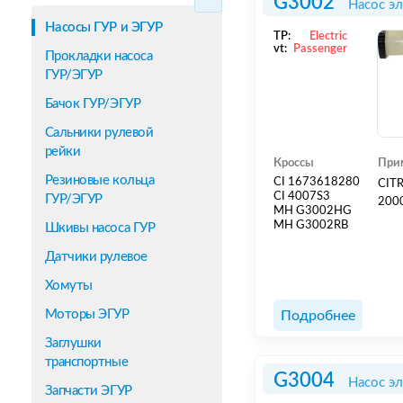
G3002
Насос э
Насосы ГУР и ЭГУР
TP:
Electric
vt:
Passenger
Прокладки насоса
ГУР/ЭГУР
Бачок ГУР/ЭГУР
Сальники рулевой
рейки
Кроссы
При
Резиновые кольца
CI 1673618280
CITR
CI 4007S3
ГУР/ЭГУР
2000
MH G3002HG
MH G3002RB
Шкивы насоса ГУР
Датчики рулевое
Хомуты
Моторы ЭГУР
Подробнее
Заглушки
транспортные
G3004
Насос э
Запчасти ЭГУР