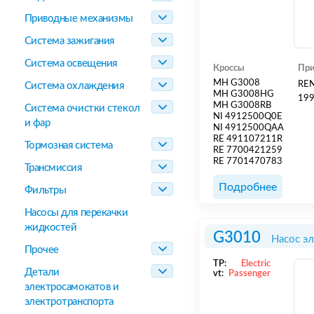
Приводные механизмы
Система зажигания
Система освещения
Кроссы
При
MH G3008
REN
Система охлаждения
MH G3008HG
199
MH G3008RB
Система очистки стекол
NI 4912500Q0E
и фар
NI 4912500QAA
RE 491107211R
Тормозная система
RE 7700421259
RE 7701470783
Трансмиссия
Подробнее
Фильтры
Насосы для перекачки
жидкостей
G3010
Насос э
Прочее
TP:
Electric
Детали
vt:
Passenger
электросамокатов и
электротранспорта