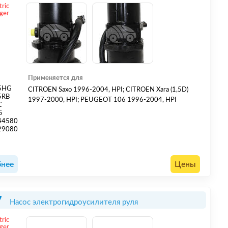
tric
ger
Применяется для
5HG
CITROEN Saxo 1996-2004, HPI; CITROEN Xara (1,5D)
5RB
1997-2000, HPI; PEUGEOT 106 1996-2004, HPI
C
5
44580
29080
нее
Цены
7
Насос электрогидроусилителя руля
tric
ger