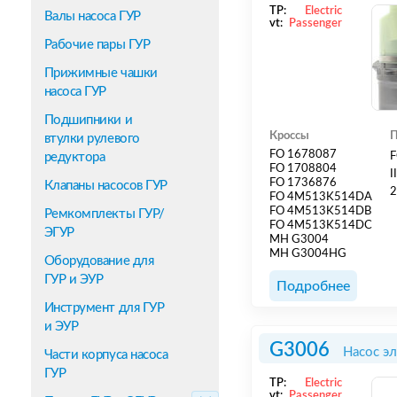
TP:
Electric
Валы насоса ГУР
vt:
Passenger
Рабочие пары ГУР
Прижимные чашки
насоса ГУР
Подшипники и
Кроссы
П
втулки рулевого
FO 1678087
редуктора
F
FO 1708804
I
FO 1736876
Клапаны насосов ГУР
2
FO 4M513K514DA
FO 4M513K514DB
Ремкомплекты ГУР/
FO 4M513K514DC
ЭГУР
MH G3004
MH G3004HG
Оборудование для
ГУР и ЭУР
Подробнее
Инструмент для ГУР
и ЭУР
G3006
Насос э
Части корпуса насоса
ГУР
TP:
Electric
vt:
Passenger