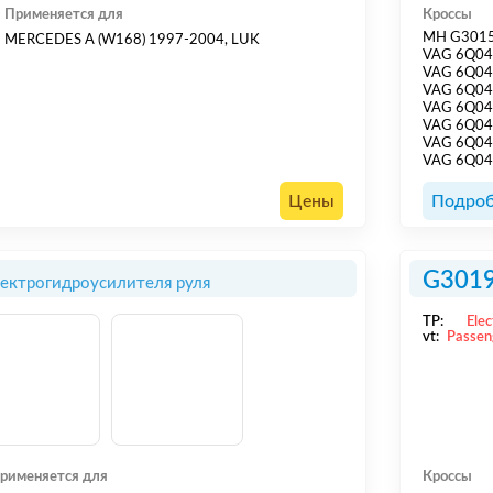
Применяется для
Кроссы
MH G301
MERCEDES A (W168) 1997-2004, LUK
VAG 6Q04
VAG 6Q0
VAG 6Q0
VAG 6Q04
VAG 6Q0
VAG 6Q0
VAG 6Q04
Цены
Подроб
G301
лектрогидроусилителя руля
TP:
Elec
vt:
Passen
рименяется для
Кроссы