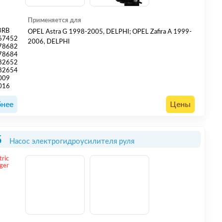
Применяется для
3RB
OPEL Astra G 1998-2005, DELPHI; OPEL Zafira A 1999-
67452
2006, DELPHI
78682
78684
82652
82654
009
016
нее
Цены
5
Насос электрогидроусилителя руля
tric
ger