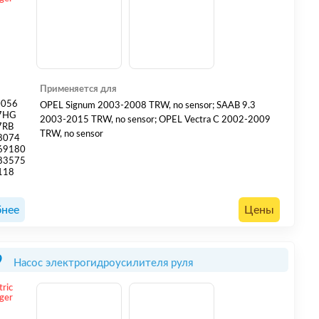
Применяется для
0056
OPEL Signum 2003-2008 TRW, no sensor; SAAB 9.3
7HG
2003-2015 TRW, no sensor; OPEL Vectra C 2002-2009
7RB
TRW, no sensor
8074
69180
83575
118
нее
Цены
9
Насос электрогидроусилителя руля
tric
ger