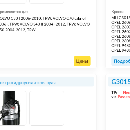
рименяется для
Кроссы
MH G301
OLVO C30 I 2006-2010, TRW; VOLVO C70 cabrio II
OPEL 260
006-, TRW; VOLVO S40 II 2004 -2012, TRW; VOLVO
OPEL 260
50 2004-2012, TRW
OPEL 260
OPEL 260
OPEL 260
OPEL 948
OPEL 948
Цены
Подроб
G301
лектрогидроусилителя руля
TP:
Elec
vt:
Passen