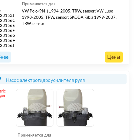
Применяется для
5
VW Polo (9N_) 1994-2005, TRW, sensor; VW Lupo
23153J
1998-2005, TRW, sensor; SKODA Fabia 1999-2007,
423156C
TRW, sensor
423156E
23156F
423156G
423156H
23156J
нее
Цены
9
Насос электрогидроусилителя руля
tric
ger
Применяется для