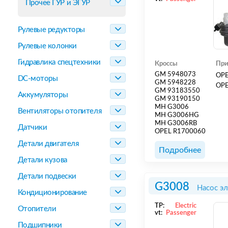
Прочее ГУР и ЭГУР
Рулевые редукторы
Рулевые колонки
Гидравлика спецтехники
Кроссы
При
GM 5948073
OPE
DC-моторы
GM 5948228
OPE
GM 93183550
Аккумуляторы
GM 93190150
MH G3006
Вентиляторы отопителя
MH G3006HG
MH G3006RB
Датчики
OPEL R1700060
Детали двигателя
Подробнее
Детали кузова
Детали подвески
G3008
Насос э
Кондиционирование
TP:
Electric
Отопители
vt:
Passenger
Подшипники