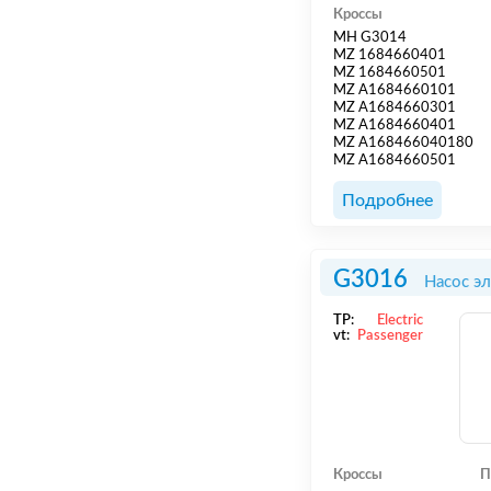
Кроссы
MH G3014
MZ 1684660401
MZ 1684660501
MZ A1684660101
MZ A1684660301
MZ A1684660401
MZ A168466040180
MZ A1684660501
Подробнее
G3016
Насос э
TP:
Electric
vt:
Passenger
Кроссы
П