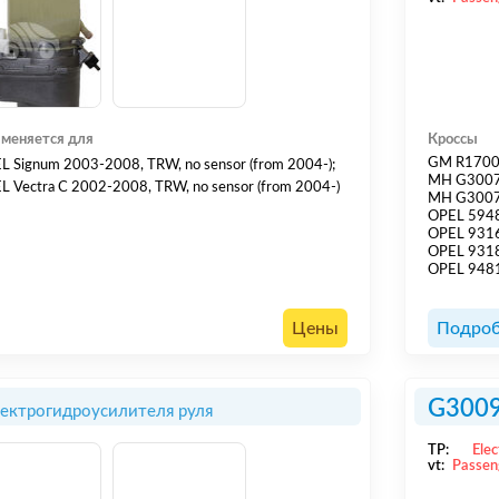
меняется для
Кроссы
GM R170
L Signum 2003-2008, TRW, no sensor (from 2004-);
MH G300
L Vectra C 2002-2008, TRW, no sensor (from 2004-)
MH G300
OPEL 594
OPEL 931
OPEL 931
OPEL 948
Цены
Подроб
G300
лектрогидроусилителя руля
TP:
Elec
vt:
Passen