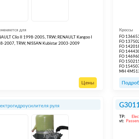
меняется для
Кроссы
FO 13665
AULT Clio II 1998-2005, TRW; RENAULT Kangoo I
FO 13750
8-2007, TRW; NISSAN Kubistar 2003-2009
FO 14201
FO 14443
FO 14696
FO 15021
FO 15450
MH 4M51
Цены
Подроб
G301
лектрогидроусилителя руля
TP:
Elec
vt:
Passen