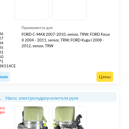
Применяется для
36
FORD C-MAX 2007-2010, sensor, TRW; FORD Focus
27
II 2004 - 2011, sensor, TRW; FORD Kuga I 2008 -
84
2012, sensor, TRW
05
01
50
71
3K514CE
нее
Цены
1
Насос электрогидроусилителя руля
tric
ger