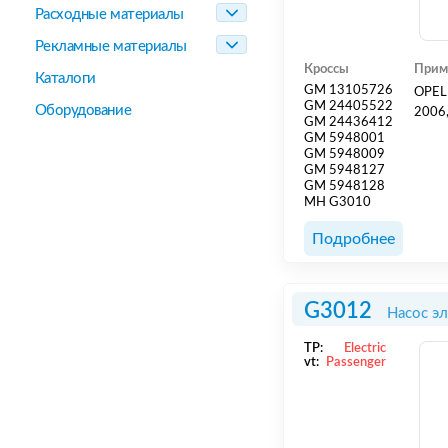
Расходные материалы
Рекламные материалы
Кроссы
Прим
Каталоги
GM 13105726
OPEL 
GM 24405522
Оборудование
2006
GM 24436412
GM 5948001
GM 5948009
GM 5948127
GM 5948128
MH G3010
Подробнее
G3012
Насос э
TP:
Electric
vt:
Passenger