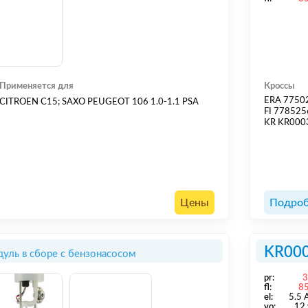
Применяется для
Кроссы
ERA 7750
CITROEN C15; SAXO PEUGEOT 106 1.0-1.1 PSA
FI 778525
KR KR00
Цены
Подроб
KR00
уль в сборе с бензонасосом
pr:
fl:
8
el:
5.5
vo:
12 