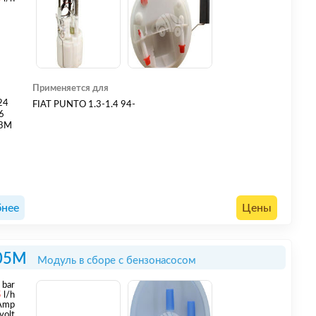
Применяется для
24
FIAT PUNTO 1.3-1.4 94-
6
03M
нее
Цены
05M
Модуль в сборе с бензонасосом
3
bar
5
l/h
 Amp
volt