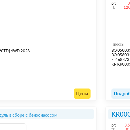
pr:
fl:
12
Кроссы
BO 05803
20TD] 4WD 2023-
BO 05803
FI 46837
KR KR00
Цены
Подроб
KR00
уль в сборе с бензонасосом
pr:
3.
fl:
8