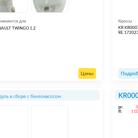
меняется для
Кроссы
KR KR00
NAULT TWINGO 1.2
RE 17202
Цены
Подроб
KR00
уль в сборе с бензонасосом
pr:
fl:
11