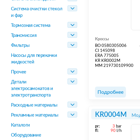
Система очистки стекол
и фар
Тормозная система
Трансмиссия
Кроссы
Фильтры
BO 0580305006
CI 145098
Насосы для перекачки
ERA 775005
KR KR0002M
жидкостей
MM 219730109900
Прочее
Детали
электросамокатов и
Подробнее
электротранспорта
Расходные материалы
KR0004M
Рекламные материалы
Мод
Каталоги
pr:
3
bar
fl:
90
l/h
Оборудование