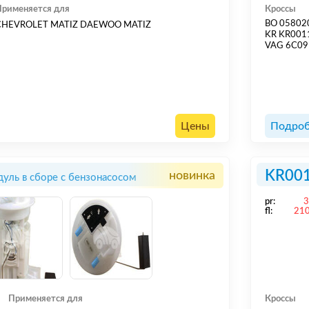
Применяется для
Кроссы
BO 05802
CHEVROLET MATIZ DAEWOO MATIZ
KR KR00
VAG 6C09
Цены
Подроб
KR00
новинка
уль в сборе с бензонасосом
pr:
fl:
21
Применяется для
Кроссы