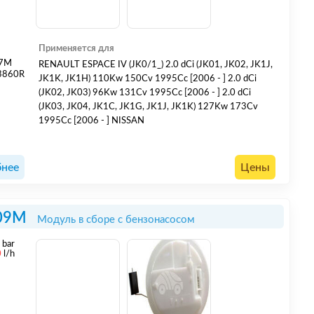
Применяется для
07M
RENAULT ESPACE IV (JK0/1_) 2.0 dCi (JK01, JK02, JK1J,
3860R
JK1K, JK1H) 110Kw 150Cv 1995Cc [2006 - ] 2.0 dCi
(JK02, JK03) 96Kw 131Cv 1995Cc [2006 - ] 2.0 dCi
(JK03, JK04, JK1C, JK1G, JK1J, JK1K) 127Kw 173Cv
1995Cc [2006 - ] NISSAN
нее
Цены
09M
Модуль в сборе с бензонасосом
3
bar
0
l/h