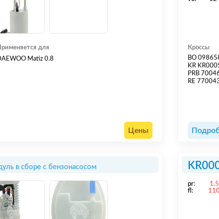
Применяется для
Кроссы
BO 09865
DAEWOO Matiz 0.8
KR KR00
PRB 7004
RE 77004
Цены
Подроб
KR00
уль в сборе с бензонасосом
pr:
1.
fl:
11