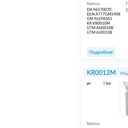
Кроссы
DA 96570070
DLN A777GM1408
GM 96298305
KR KR0010M
UTM AH0010B
UTM AJ0010B
Подробнее
KR0012M
Мод
pr:
3
bar
Кроссы