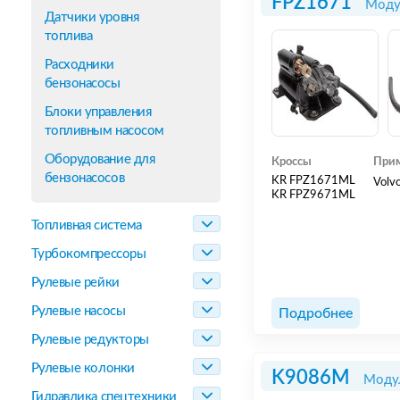
FPZ1671
Модул
Датчики уровня
топлива
Расходники
бензонасосы
Блоки управления
топливным насосом
Оборудование для
Кроссы
Прим
бензонасосов
KR FPZ1671ML
Volvo
KR FPZ9671ML
Топливная система
Турбокомпрессоры
Рулевые рейки
Рулевые насосы
Подробнее
Рулевые редукторы
Рулевые колонки
K9086M
Модул
Гидравлика спецтехники