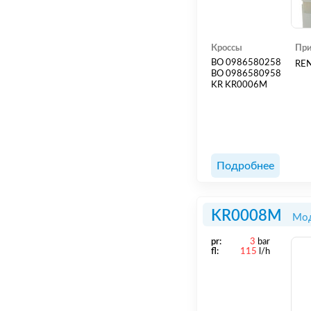
Кроссы
При
BO 0986580258
RE
BO 0986580958
KR KR0006M
Подробнее
KR0008M
Мод
pr:
3
bar
fl:
115
l/h