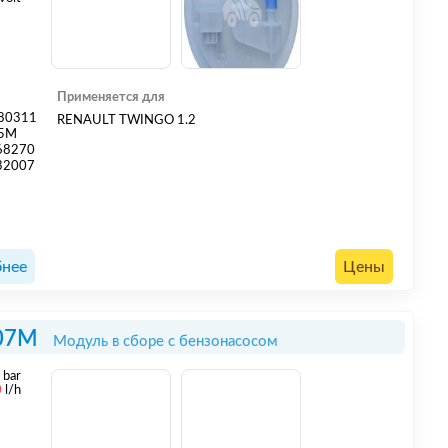
Применяется для
80311
RENAULT TWINGO 1.2
05M
68270
32007
нее
Цены
07M
Модуль в сборе с бензонасосом
5
bar
0
l/h