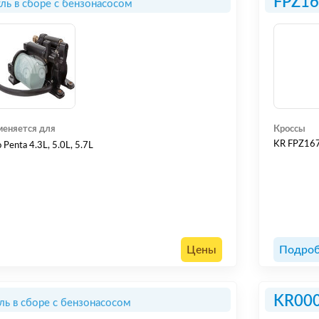
FPZ1
ь в сборе с бензонасосом
еняется для
Кроссы
KR FPZ16
 Penta 4.3L, 5.0L, 5.7L
Цены
Подроб
KR00
ь в сборе с бензонасосом