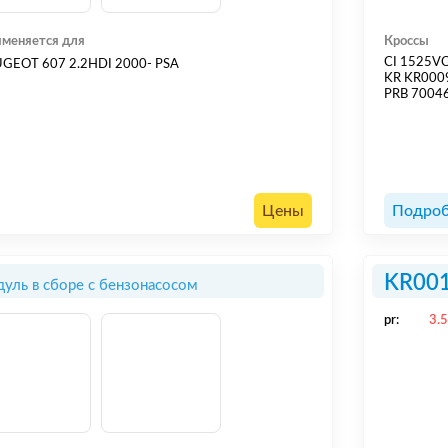
меняется для
Кроссы
CI 1525V
GEOT 607 2.2HDI 2000- PSA
KR KR00
PRB 7004
Цены
Подроб
KR00
уль в сборе с бензонасосом
pr:
3.