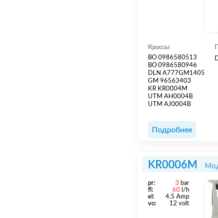
Кроссы
BO 0986580513
BO 0986580946
DLN A777GM1405
GM 96563403
KR KR0004M
UTM AH0004B
UTM AJ0004B
Подробнее
KR0006M
Мод
pr:
3
bar
fl:
60
l/h
el:
4.5 Amp
vo:
12 volt