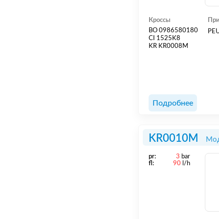
Кроссы
При
BO 0986580180
PEU
CI 1525K8
KR KR0008M
Подробнее
KR0010M
Мод
pr:
3
bar
fl:
90
l/h