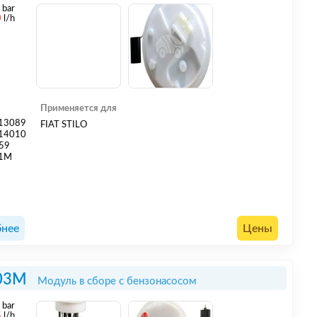
3
bar
0
l/h
Применяется для
13089
FIAT STILO
14010
359
01M
нее
Цены
03M
Модуль в сборе с бензонасосом
5
bar
5
l/h