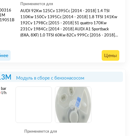
Применяется для
00316
AUDI 92Kw 125Cv 1395Cc [2014 - 2018] 1.4 TSI
11M
110Kw 150Cv 1395Cc [2014 - 2018] 1.8 TFSI 141Kw
19051B
192Cv 1798Cc [2015 - 2018] S1 quattro 170Kw
231Cv 1984Cc [2014 - 2018] AUDI A1 Sportback
(8XA, 8XF) 1.0 TFSI 60Kw 82Cv 999Cc [2016 - 2018]
1.0 TFSI VAG
нее
Цены
13M
Модуль в сборе с бензонасосом
3
bar
0
l/h
Применяется для