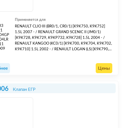
Применяется для
33
RENAULT CLIO III (BR0/1, CR0/1) [K9K750, K9K752]
31
1.5L 2007 - / RENAULT GRAND SCENIC II (JM0/1)
004GP
[K9K728, K9K729, K9KP732, K9K728] 1.5L 2004 - /
04LR
RENAULT KANGOO (KC0/1) [K9K700, K9K704, K9K702,
11
009
K9K710] 1.5L 2002 - / RENAULT LOGAN (LS) [K9K790,
K9K792, K9K796] 1.5L 2005 - / RENAULT SCENIC II
(JM0/1) [K9K722, K9K728, K9K729, K9K722, K9K724]
1.5L 2003 - / NISSAN KUBISTAR (X76) [K9K722,
нее
Цены
K9K704] 1.5L 2003 - /
006
Клапан ЕГР