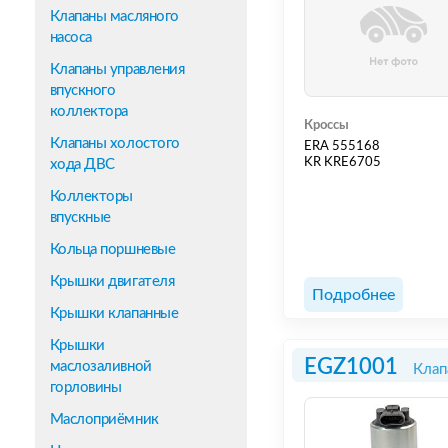
Клапаны масляного
насоса
Клапаны управления
впускного
коллектора
Кроссы
Клапаны холостого
ERA 555168
KR KRE6705
хода ДВС
Коллекторы
впускные
Кольца поршневые
Крышки двигателя
Подробнее
Крышки клапанные
Крышки
EGZ1001
маслозаливной
Клап
горловины
Маслоприёмник