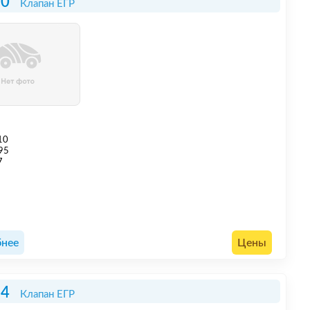
10
Клапан ЕГР
10
95
7
нее
Цены
34
Клапан ЕГР