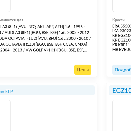
меняется для
Кроссы
ERA 5550
 A3 (8L1) [AVU, BFQ, AKL, APF, AEH] 1.6L 1996 -
IKA 9302
 / AUDI A3 (8P1) [BGU, BSE, BSF] 1.6L 2003 - 2012
KR EGZ1
ODA OCTAVIA I (1U2) [AVU, BFQ] 1.6L 2000 - 2010 /
KR EGZ10
A OCTAVIA II (1Z3) [BGU, BSE, BSF, CCSA, CMXA]
KR KRE11
MB EVEU
 2004 - 2013 / VW GOLF V (1K1) [BGU, BSE, BSF,
] 1.6L 2004 - 2008 / VW SHARAN (7M8, 7M9, 7M6)
, ATM] 2.0L 1995 - 2010 /
Цены
Подроб
EGZ1
ан ЕГР