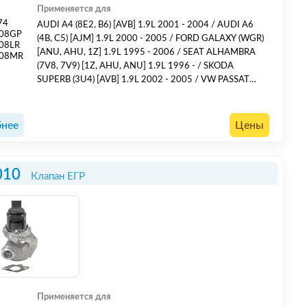
Применяется для
74
AUDI A4 (8E2, B6) [AVB] 1.9L 2001 - 2004 / AUDI A6
008GP
(4B, C5) [AJM] 1.9L 2000 - 2005 / FORD GALAXY (WGR)
08LR
[ANU, AHU, 1Z] 1.9L 1995 - 2006 / SEAT ALHAMBRA
008MR
(7V8, 7V9) [1Z, AHU, ANU] 1.9L 1996 - / SKODA
SUPERB (3U4) [AVB] 1.9L 2002 - 2005 / VW PASSAT
(3B3) [AVB] 1.9L 2000 - 2005 / VW SHARAN (7M8, 7M9,
7M6) [1Z, AHU, ANU] 1.9L 1995 - /
нее
Цены
010
Клапан ЕГР
Применяется для