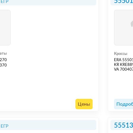
5550
 ЕГР
гаты
Кроссы
270
ERA 5550
KR KRE88
370
VA 70040
Цены
Подроб
5551
 ЕГР