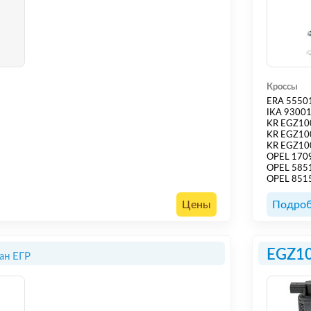
Кроссы
ERA 5550
IKA 9300
KR EGZ10
KR EGZ1
KR EGZ10
OPEL 170
OPEL 585
OPEL 851
Цены
Подроб
EGZ1
ан ЕГР