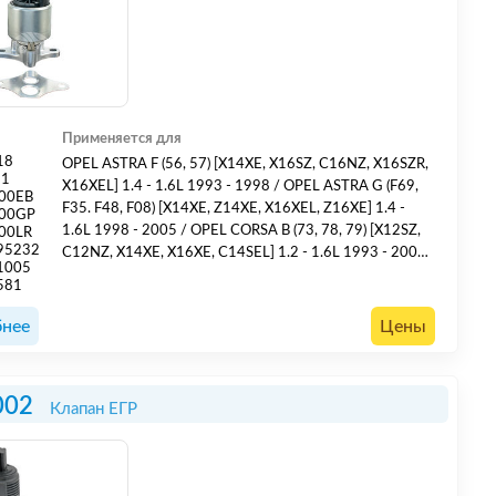
Применяется для
18
OPEL ASTRA F (56, 57) [X14XE, X16SZ, C16NZ, X16SZR,
11
X16XEL] 1.4 - 1.6L 1993 - 1998 / OPEL ASTRA G (F69,
00EB
F35. F48, F08) [X14XE, Z14XE, X16XEL, Z16XE] 1.4 -
000GP
1.6L 1998 - 2005 / OPEL CORSA B (73, 78, 79) [X12SZ,
00LR
95232
C12NZ, X14XE, X16XE, C14SEL] 1.2 - 1.6L 1993 - 2000
1005
/ OPEL TIGRA (95) [X14XE, X16XE] 1.4 - 1.6L 1994 -
581
2000 / OPEL VECTRA B (36) [X16SZR, X16XEL, Y16XE,
Z16XE] 1.6L 1995 - 2002 / OPEL ZAFIRA A (F75)
нее
Цены
[Z16XE, X1...
002
Клапан ЕГР