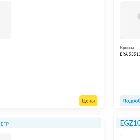
Кроссы
ERA 5551
Цены
Подроб
EGZ1
 ЕГР