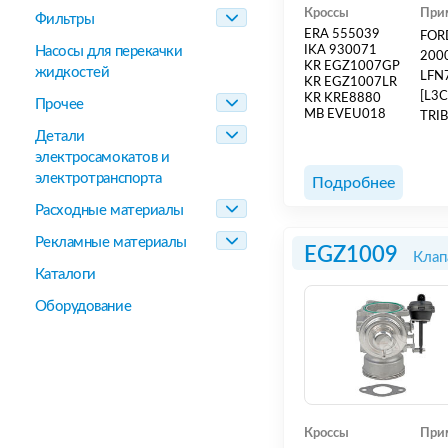
Кроссы
При
Фильтры
ERA 555039
FORD
Насосы для перекачки
IKA 930071
2000
KR EGZ1007GP
жидкостей
LFN7
KR EGZ1007LR
[L3C
KR KRE8880
Прочее
MB EVEU018
TRIB
Детали
[B41
электросамокатов и
2006
B418
электротранспорта
Подробнее
Расходные материалы
Рекламные материалы
EGZ1009
Клап
Каталоги
Оборудование
Кроссы
При