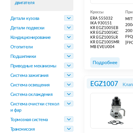
двигателя
Кроссы
При
Детали кузова
ERA 555032
MIT
IKA 930151
200
Детали подвески
KR EGZ1005EB
200
KR EGZ1005KC
F9Q
Кондиционирование
KR EGZ1005LR
KR EGZ1005MR
[F9
Отопители
MB EVEU004
(BA
SCE
Подшипники
- 20
Подробнее
Приводные механизмы
1.9L
Система зажигания
EGZ1007
Клап
Система освещения
Система охлаждения
Система очистки стекол
и фар
Тормозная система
Трансмиссия