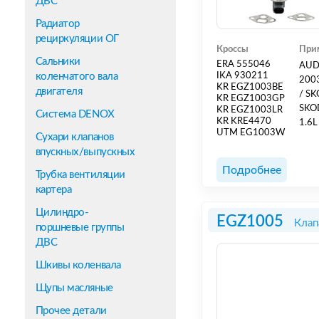
ДВС
Радиатор
рециркуляции ОГ
Кроссы
При
Сальники
ERA 555046
AUDI
коленчатого вала
IKA 930211
2003
KR EGZ1003BE
двигателя
/ SK
KR EGZ1003GP
SKOD
KR EGZ1003LR
Система DENOX
KR KRE4470
1.6L
UTM EG1003W
Сухари клапанов
CCSA
впускных/выпускных
[ADY
Подробнее
Трубка вентиляции
картера
Цилиндро-
EGZ1005
Клап
поршневые группы
ДВС
Шкивы коленвала
Щупы масляные
Прочее детали