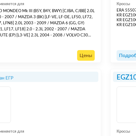
меняется для
Кроссы
ERA 5550
 MONDEO Mk III (B5Y, B4Y, BWY) [CJBA, CJBB] 2.0L
KR EGZ1
 - 2007 / MAZDA 3 (BK) [LF-VE, LF-DE, LF50, LF72,
KR EGZ10
, LFN8] 2.0L 2003 - 2009 / MAZDA 6 (GG, GY)
KR EGZ1
1, LF17, LF18] 2.0 - 2.3L 2002 - 2007 / MAZDA
UTE (EP) [L3-VE] 2.3L 2004 - 2008 / VOLVO C30
84S11, B4204S3, B4184S8, B4204S4] 1.8 - 2.0L
 - 2012 / VOLVO S40 II (MS) [B4184S11, B4204S3,
4S8] 1.8 - 2.0L 2004 - 2012 /
Цены
Подроб
EGZ1
ан ЕГР
меняется для
Кроссы