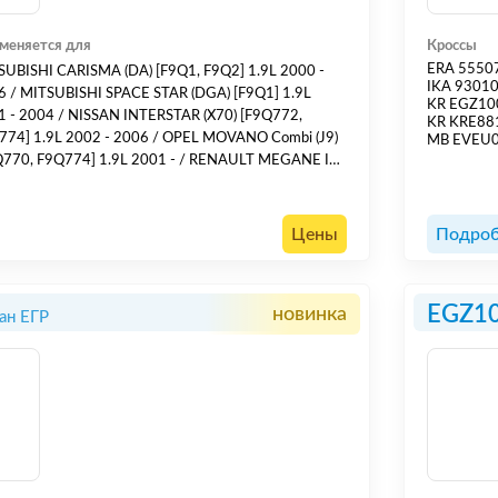
меняется для
Кроссы
ERA 5550
SUBISHI CARISMA (DA) [F9Q1, F9Q2] 1.9L 2000 -
IKA 9301
6 / MITSUBISHI SPACE STAR (DGA) [F9Q1] 1.9L
KR EGZ10
1 - 2004 / NISSAN INTERSTAR (X70) [F9Q772,
KR KRE88
774] 1.9L 2002 - 2006 / OPEL MOVANO Combi (J9)
MB EVEU
Q770, F9Q774] 1.9L 2001 - / RENAULT MEGANE I
0/1) [F9Q732, F9Q733] 1.9L 2001 - / RENAULT
NIC I (JA0/1) [F9Q740, F9Q732, F9Q733] 1.9L 2000
03 / RENAULT TRAFIC II (JL,FL) [F9Q762, F9Q760]
Цены
Подроб
 2001 - /
EGZ1
новинка
ан ЕГР