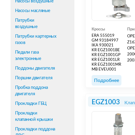
Насосы воздушные
Насосы масляные
Патрубки
воздушные
Кроссы
При
ERA 555019
Патрубки картерных
OPEL
GM 93184997
газов
Z16X
IKA 930021
OPEL
KR EGZ1001BE
Педали газа
2000
KR EGZ1001GP
электронные
KR EGZ1001LR
2003
KR EGZ1001MR
Z16
Поддоны двигателя
MB EVEU001
C [Z
Поршни двигателя
ZAF
Подробнее
-1.8L
Пробка поддона
двигателя
EGZ1003
Клап
Прокладки ГБЦ
Прокладки
клапанной крышки
Прокладки поддона