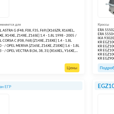
меняется для
Кроссы
ERA 5550
 ASTRA G (F48, F08, F35, F69) [X16SZR, X16XEL,
ERA 5550
E, X14XE, Z14XE, Z16SE] 1.4 - 1.8L 1998 - 2005 /
IKA 9302
 CORSA C (F08, F68) [Z14XE, Z18XE] 1.4 - 1.8L
KR EGZ10
 - / OPEL MERIVA [Z16SE, Z16XE, Z18XE] 1.6 - 1.8L
KR EGZ1
KR EGZ10
 - / OPEL VECTRA B (36, 38, 31) [X16XEL, Y16XE,
KR EGZ1
XE, X18XE1] 1.6 - 1.8L 1995 - 2002 / OPEL VECTRA
KR EGZ9
16XE, Z18XE, Z18XEL] 1.6 - 1.8L 2002 - / OPEL
IRA (F75) [X16XEL, Z16XE, X18XE1, Z16YNG] 1.6
Цены
Подроб
 ...
EGZ1
ан ЕГР