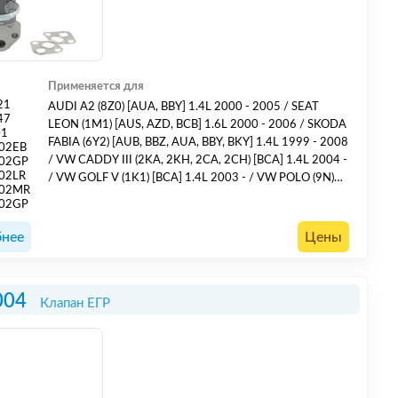
Применяется для
21
AUDI A2 (8Z0) [AUA, BBY] 1.4L 2000 - 2005 / SEAT
47
LEON (1M1) [AUS, AZD, BCB] 1.6L 2000 - 2006 / SKODA
01
FABIA (6Y2) [AUB, BBZ, AUA, BBY, BKY] 1.4L 1999 - 2008
02EB
/ VW CADDY III (2KA, 2KH, 2CA, 2CH) [BCA] 1.4L 2004 -
002GP
02LR
/ VW GOLF V (1K1) [BCA] 1.4L 2003 - / VW POLO (9N)
002MR
[AUA, BBY, BKY, AUB, BBZ] 1.4L 2001 - 2008 /
002GP
нее
Цены
004
Клапан ЕГР