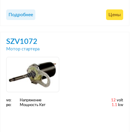
Подробнее
Цены
SZV1072
Мотор стартера
vo:
Напряжение
12
volt
po:
Мощность Квт
1.1
kw