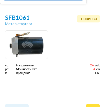
SFB1061
новинка
Мотор стартера
vo:
Напряжение
24
volt
po:
Мощность Квт
4
kw
r:
Вращение
CR