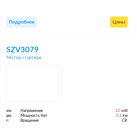
Подробнее
Цены
SZV3079
Мотор стартера
vo:
Напряжение
12
volt
po:
Мощность Квт
1.1
kw
r:
Вращение
CR