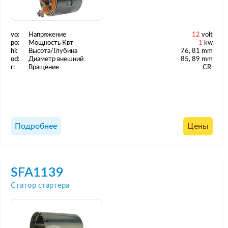
vo:
Напряжение
12
volt
po:
Мощность Квт
1
kw
hi:
Высота/Глубина
76, 81 mm
od:
Диаметр внешний
85, 89 mm
r:
Вращение
CR
Подробнее
Цены
SFA1139
Статор стартера