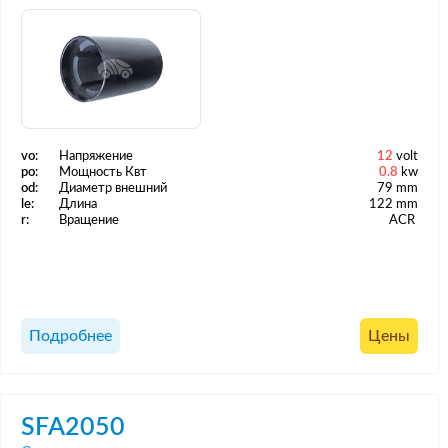
vo:
Напряжение
12
volt
po:
Мощность Квт
0.8
kw
od:
Диаметр внешний
79 mm
le:
Длина
122 mm
r:
Вращение
ACR
Подробнее
Цены
SFA2050