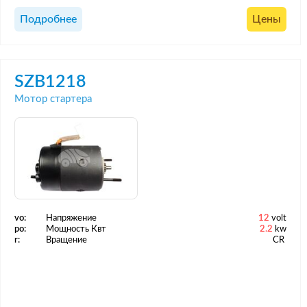
Подробнее
Цены
SZB1218
Мотор стартера
vo:
Напряжение
12
volt
po:
Мощность Квт
2.2
kw
r:
Вращение
CR