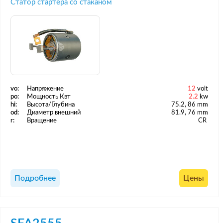
Статор стартера со стаканом
vo:
Напряжение
12
volt
po:
Мощность Квт
2.2
kw
hi:
Высота/Глубина
75.2, 86 mm
od:
Диаметр внешний
81.9, 76 mm
r:
Вращение
CR
Подробнее
Цены