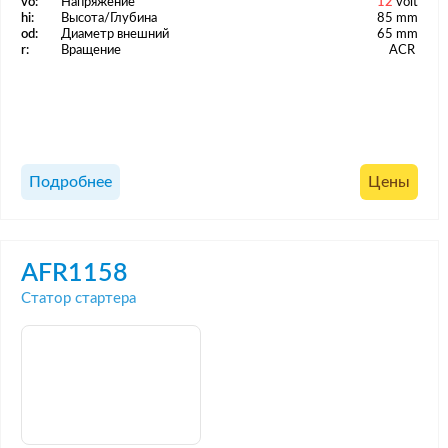
vo:
Напряжение
12
volt
hi:
Высота/Глубина
85 mm
od:
Диаметр внешний
65 mm
r:
Вращение
ACR
Подробнее
Цены
AFR1158
Статор стартера