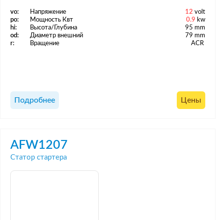
vo:
Напряжение
12
volt
po:
Мощность Квт
0.9
kw
hi:
Высота/Глубина
95 mm
od:
Диаметр внешний
79 mm
r:
Вращение
ACR
Подробнее
Цены
AFW1207
Статор стартера