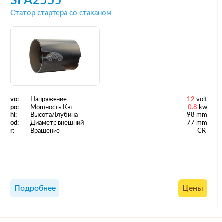
SFA2555
Статор стартера со стаканом
vo:
Напряжение
12
volt
po:
Мощность Квт
0.8
kw
hi:
Высота/Глубина
98 mm
od:
Диаметр внешний
77 mm
r:
Вращение
CR
Подробнее
Цены