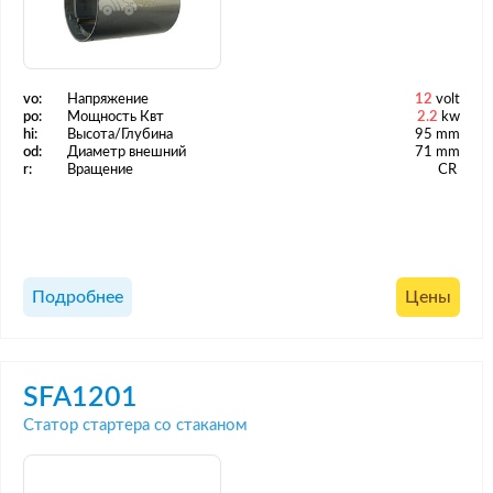
vo:
Напряжение
12
volt
po:
Мощность Квт
2.2
kw
hi:
Высота/Глубина
95 mm
od:
Диаметр внешний
71 mm
r:
Вращение
CR
Подробнее
Цены
SFA1201
Статор стартера со стаканом