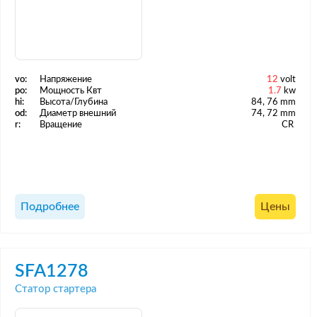
vo:
Напряжение
12
volt
po:
Мощность Квт
1.7
kw
hi:
Высота/Глубина
84, 76 mm
od:
Диаметр внешний
74, 72 mm
r:
Вращение
CR
Подробнее
Цены
SFA1278
Статор стартера