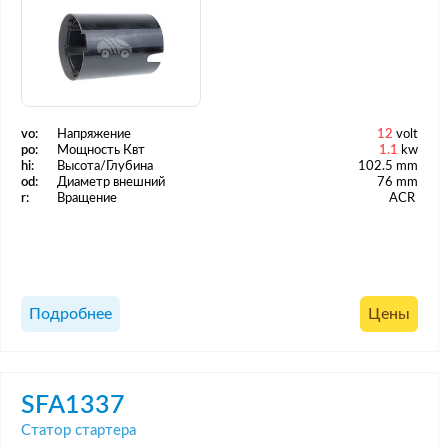
vo:
Напряжение
12
volt
po:
Мощность Квт
1.1
kw
hi:
Высота/Глубина
102.5 mm
od:
Диаметр внешний
76 mm
r:
Вращение
ACR
Подробнее
Цены
SFA1337
Статор стартера