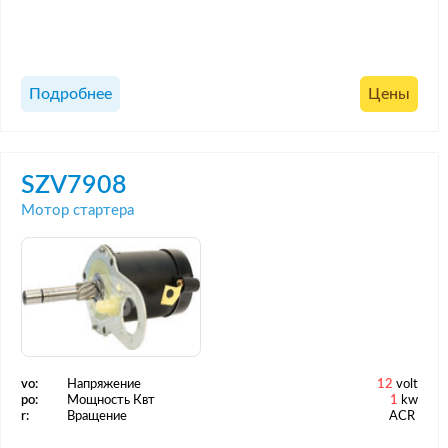
Подробнее
Цены
SZV7908
Мотор стартера
vo:
Напряжение
12
volt
po:
Мощность Квт
1
kw
r:
Вращение
ACR