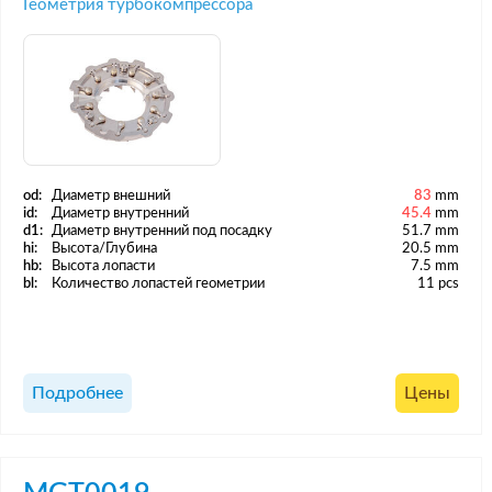
Геометрия турбокомпрессора
od:
Диаметр внешний
83
mm
id:
Диаметр внутренний
45.4
mm
d1:
Диаметр внутренний под посадку
51.7 mm
hi:
Высота/Глубина
20.5 mm
hb:
Высота лопасти
7.5 mm
bl:
Количество лопастей геометрии
11 pcs
Подробнее
Цены