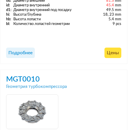
od:
Диаметр внешний
81.5
mm
id:
Диаметр внутренний
45.4
mm
d1:
Диаметр внутренний под посадку
49.5 mm
hi:
Высота/Глубина
18, 23 mm
hb:
Высота лопасти
5.4 mm
bl:
Количество лопастей геометрии
9 pcs
Подробнее
Цены
MGT0010
Геометрия турбокомпрессора