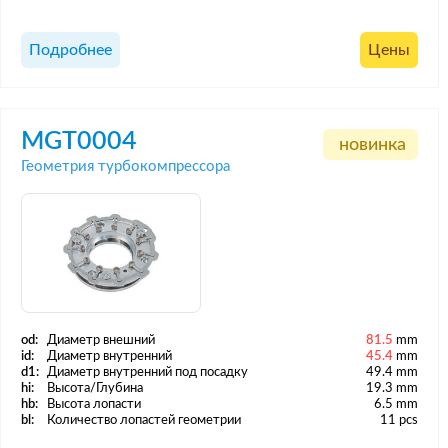
Подробнее
Цены
MGT0004
новинка
Геометрия турбокомпрессора
od:
Диаметр внешний
81.5
mm
id:
Диаметр внутренний
45.4
mm
d1:
Диаметр внутренний под посадку
49.4 mm
hi:
Высота/Глубина
19.3 mm
hb:
Высота лопасти
6.5 mm
bl:
Количество лопастей геометрии
11 pcs