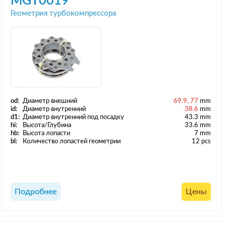
MGT0019
Геометрия турбокомпрессора
od:
Диаметр внешний
69.9, 77
mm
id:
Диаметр внутренний
38.6
mm
d1:
Диаметр внутренний под посадку
43.3 mm
hi:
Высота/Глубина
33.6 mm
hb:
Высота лопасти
7 mm
bl:
Количество лопастей геометрии
12 pcs
Подробнее
Цены