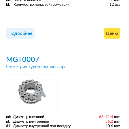
hb:
Высота лопасти
7 mm
bl:
Количество лопастей геометрии
12 pcs
Подробнее
Цены
MGT0007
Геометрия турбокомпрессора
od:
Диаметр внешний
68, 71.4
mm
id:
Диаметр внутренний
36.2
mm
d1:
Диаметр внутренний под посадку
40.6 mm