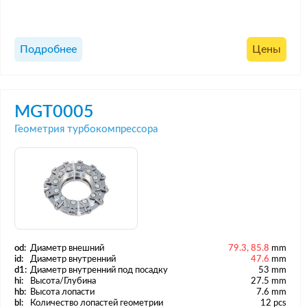
Подробнее
Цены
MGT0005
Геометрия турбокомпрессора
od:
Диаметр внешний
79.3, 85.8
mm
id:
Диаметр внутренний
47.6
mm
d1:
Диаметр внутренний под посадку
53 mm
hi:
Высота/Глубина
27.5 mm
hb:
Высота лопасти
7.6 mm
bl:
Количество лопастей геометрии
12 pcs