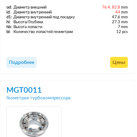
od:
Диаметр внешний
76.4, 82.8
mm
id:
Диаметр внутренний
44
mm
d1:
Диаметр внутренний под посадку
47.6 mm
hi:
Высота/Глубина
27.3 mm
hb:
Высота лопасти
7 mm
bl:
Количество лопастей геометрии
12 pcs
Подробнее
Цены
MGT0011
Геометрия турбокомпрессора