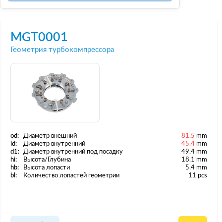
MGT0001
Геометрия турбокомпрессора
od:
Диаметр внешний
81.5
mm
id:
Диаметр внутренний
45.4
mm
d1:
Диаметр внутренний под посадку
49.4 mm
hi:
Высота/Глубина
18.1 mm
hb:
Высота лопасти
5.4 mm
bl:
Количество лопастей геометрии
11 pcs