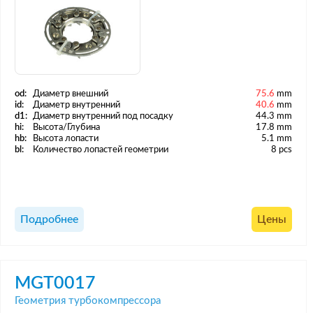
od:
Диаметр внешний
75.6
mm
id:
Диаметр внутренний
40.6
mm
d1:
Диаметр внутренний под посадку
44.3 mm
hi:
Высота/Глубина
17.8 mm
hb:
Высота лопасти
5.1 mm
bl:
Количество лопастей геометрии
8 pcs
Подробнее
Цены
MGT0017
Геометрия турбокомпрессора