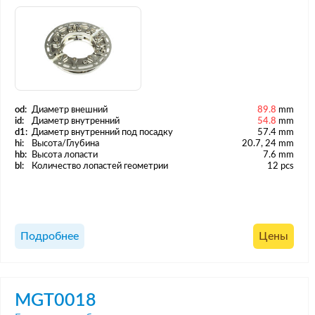
od:
Диаметр внешний
89.8
mm
id:
Диаметр внутренний
54.8
mm
d1:
Диаметр внутренний под посадку
57.4 mm
hi:
Высота/Глубина
20.7, 24 mm
hb:
Высота лопасти
7.6 mm
bl:
Количество лопастей геометрии
12 pcs
Подробнее
Цены
MGT0018