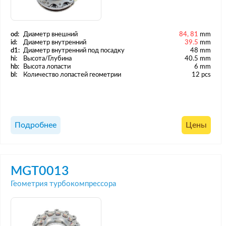
od:
Диаметр внешний
84, 81
mm
id:
Диаметр внутренний
39.5
mm
d1:
Диаметр внутренний под посадку
48 mm
hi:
Высота/Глубина
40.5 mm
hb:
Высота лопасти
6 mm
bl:
Количество лопастей геометрии
12 pcs
Подробнее
Цены
MGT0013
Геометрия турбокомпрессора