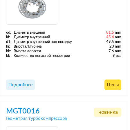
od:
Диаметр внешний
81.5
mm
id:
Диаметр внутренний
45.4
mm
d1:
Диаметр внутренний под посадку
49.5 mm
hi:
Высота/Глубина
20 mm
hb:
Высота лопасти
7.6 mm
bl:
Количество лопастей геометрии
9 pcs
Подробнее
Цены
MGT0016
новинка
Геометрия турбокомпрессора