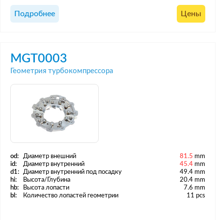
Подробнее
Цены
MGT0003
Геометрия турбокомпрессора
od:
Диаметр внешний
81.5
mm
id:
Диаметр внутренний
45.4
mm
d1:
Диаметр внутренний под посадку
49.4 mm
hi:
Высота/Глубина
20.4 mm
hb:
Высота лопасти
7.6 mm
bl:
Количество лопастей геометрии
11 pcs