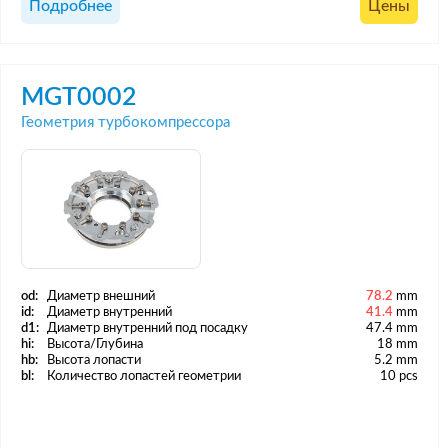
Подробнее
Цены
MGT0002
Геометрия турбокомпрессора
od:
Диаметр внешний
78.2
mm
id:
Диаметр внутренний
41.4
mm
d1:
Диаметр внутренний под посадку
47.4 mm
hi:
Высота/Глубина
18 mm
hb:
Высота лопасти
5.2 mm
bl:
Количество лопастей геометрии
10 pcs