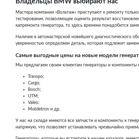
Владельцы BMW выбирают нас
Мастера компании «Вольтаж» приступают к ремонту только 
тестирование, позволяющее оценить результат восстановлен
капремонта генератора, то здесь времени понадобится зам
Наличие в автомастерской новейшего диагностического об
уверенностью определяем деталь, которая подлежит замене
Самые выгодные цены на новые модели генера
Мы предлагаем своим клиентам генераторы и компоненты к
Transpo;
Cargo;
Bosch;
UTM;
Valeo;
Mobiletron и др.
У нас на складе имеются все запчасти и компоненты к гене
напрямую, что позволяет устанавливать чрезвычайно прием
Генераторы, которые вы встретите в нашем каталоге, имею