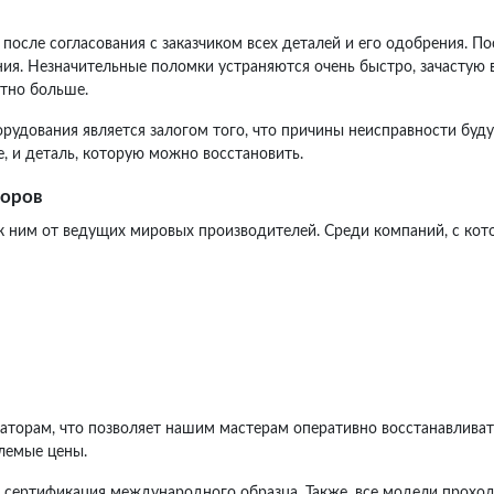
после согласования с заказчиком всех деталей и его одобрения. П
ия. Незначительные поломки устраняются очень быстро, зачастую в
етно больше.
орудования является залогом того, что причины неисправности бу
, и деталь, которую можно восстановить.
торов
 ним от ведущих мировых производителей. Среди компаний, с кот
раторам, что позволяет нашим мастерам оперативно восстанавливат
лемые цены.
т сертификация международного образца. Также, все модели проход