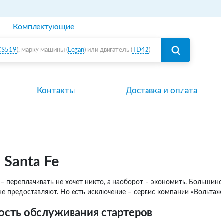
Комплектующие
CS519
), марку машины (
Logan
) или двигатель (
TD42
)
Контакты
Доставка и оплата
 Santa Fe
 переплачивать не хочет никто, а наоборот – экономить. Большинс
 не предоставляют. Но есть исключение – сервис компании «Вольтаж
ость обслуживания стартеров