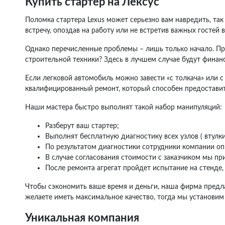
Купить стартер на Лексус
Поломка стартера Lexus может серьезно вам навредить, так
встречу, опоздав на работу или не встретив важных гостей
Однако перечисленные проблемы – лишь только начало. Пред
строительной техники? Здесь в лучшем случае будут финанс
Если легковой автомобиль можно завести «с толкача» или с 
квалифицированный ремонт, который способен предоставить 
Наши мастера быстро выполнят такой набор манипуляций:
Разберут ваш стартер;
Выполнят бесплатную диагностику всех узлов ( втулк
По результатом диагностики сотрудники компании о
В случае согласования стоимости с заказчиком мы при
После ремонта агрегат пройдет испытание на стенде,
Чтобы сэкономить ваше время и деньги, наша фирма предла
желаете иметь максимальное качество, тогда мы установим
Уникальная компания