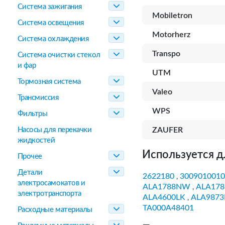
Система зажигания
Mobiletron
Система освещения
Motorherz
Система охлаждения
Transpo
Система очистки стекол
и фар
UTM
Тормозная система
Valeo
Трансмиссия
WPS
Фильтры
Насосы для перекачки
ZAUFER
жидкостей
Используется д
Прочее
Детали
2622180
3009010010
,
электросамокатов и
ALA1788NW
ALA17
,
электротранспорта
ALA4600LK
ALA987
,
TA000A48401
Расходные материалы