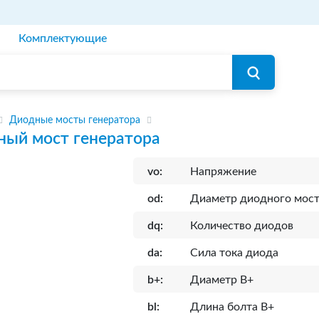
Комплектующие
Диодные мосты генератора
ный мост генератора
vo:
Напряжение
od:
Диаметр диодного мос
dq:
Количество диодов
da:
Сила тока диода
b+:
Диаметр B+
bl:
Длина болта B+