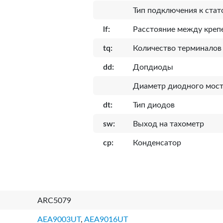
Тип подключения к стат
lf:
Расcтояние между кре
tq:
Количество терминалов
dd:
Допдиоды
Диаметр диодного мост
dt:
Тип диодов
sw:
Выход на тахометр
cp:
Конденсатор
ARC5079
AEA9003UT
,
AEA9016UT