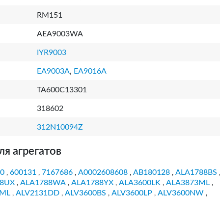
RM151
AEA9003WA
IYR9003
EA9003A
,
EA9016A
TA600C13301
318602
312N10094Z
ля агрегатов
0
600131
7167686
A0002608608
AB180128
ALA1788BS
,
,
,
,
,
88UX
ALA1788WA
ALA1788YX
ALA3600LK
ALA3873ML
,
,
,
,
,
3ML
ALV2131DD
ALV3600BS
ALV3600LP
ALV3600NW
,
,
,
,
,