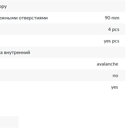
ору
пежными отверстиями
90 mm
4 pcs
yes pcs
а внутренний
avalanche
no
yes