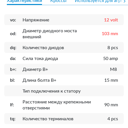
Характеристики
Кроссы
Используется для агрега
vo:
Напряжение
12 volt
Диаметр диодного моста
od:
103 mm
внешний
dq:
Количество диодов
8 pcs
da:
Сила тока диода
50 amp
b+:
Диаметр B+
M8
bl:
Длина болта B+
15 mm
Тип подключения к статору
Расcтояние между крепежными
lf:
90 mm
отверстиями
tq:
Количество терминалов
4 pcs