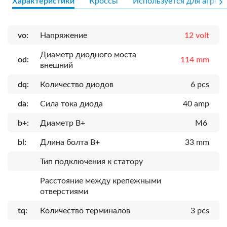
Характеристики
Кроссы
Используется для агрега
vo:
Напряжение
12 volt
Диаметр диодного моста
od:
114 mm
внешний
dq:
Количество диодов
6 pcs
da:
Сила тока диода
40 amp
b+:
Диаметр B+
M6
bl:
Длина болта B+
33 mm
Тип подключения к статору
Расcтояние между крепежными
отверстиями
tq:
Количество терминалов
3 pcs