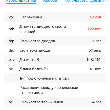
Характеристики
Кроссы
Используется для агрега
vo:
Напряжение
12 volt
Диаметр диодного моста
od:
122 mm
внешний
dq:
Количество диодов
6 pcs
da:
Сила тока диода
50 amp
b+:
Диаметр B+
M8/M6
bl:
Длина болта B+
41 mm
Тип подключения к статору
Расcтояние между крепежными
отверстиями
tq:
Количество терминалов
4 pcs