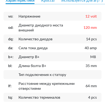
Характеристики
Кроссы
Используется для агрега
vo:
Напряжение
12 volt
Диаметр диодного моста
od:
120 mm
внешний
dq:
Количество диодов
14 pcs
da:
Сила тока диода
40 amp
b+:
Диаметр B+
M8
bl:
Длина болта B+
35 mm
Тип подключения к статору
Расcтояние между крепежными
lf:
64 mm
отверстиями
tq:
Количество терминалов
4 pcs