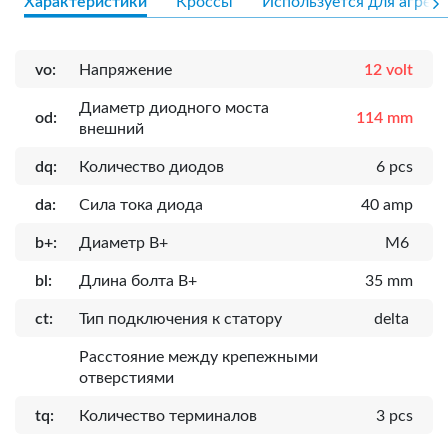
Характеристики
Кроссы
Используется для агрега
vo:
Напряжение
12 volt
Диаметр диодного моста
od:
114 mm
внешний
dq:
Количество диодов
6 pcs
da:
Сила тока диода
40 amp
b+:
Диаметр B+
M6
bl:
Длина болта B+
35 mm
ct:
Тип подключения к статору
delta
Расcтояние между крепежными
отверстиями
tq:
Количество терминалов
3 pcs