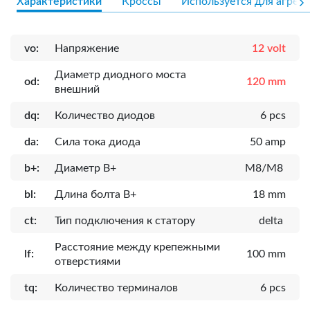
Характеристики
Кроссы
Используется для агрега
vo:
Напряжение
12 volt
Диаметр диодного моста
od:
120 mm
внешний
dq:
Количество диодов
6 pcs
da:
Сила тока диода
50 amp
b+:
Диаметр B+
M8/M8
bl:
Длина болта B+
18 mm
ct:
Тип подключения к статору
delta
Расcтояние между крепежными
lf:
100 mm
отверстиями
tq:
Количество терминалов
6 pcs