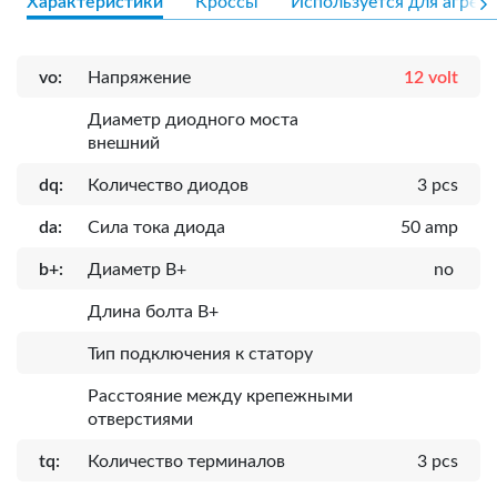
Характеристики
Кроссы
Используется для агрега
vo:
Напряжение
12 volt
Диаметр диодного моста
внешний
dq:
Количество диодов
3 pcs
da:
Сила тока диода
50 amp
b+:
Диаметр B+
no
Длина болта B+
Тип подключения к статору
Расcтояние между крепежными
отверстиями
tq:
Количество терминалов
3 pcs