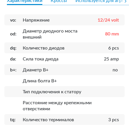
Характеристики
Кроссы
Используется для агрега
vo:
Напряжение
12/24 volt
Диаметр диодного моста
od:
80 mm
внешний
dq:
Количество диодов
6 pcs
da:
Сила тока диода
25 amp
b+:
Диаметр B+
no
Длина болта B+
Тип подключения к статору
Расcтояние между крепежными
отверстиями
tq:
Количество терминалов
3 pcs