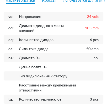
Характеристики
Кроссы
Используется для агрега
vo:
Напряжение
24 volt
Диаметр диодного моста
od:
105 mm
внешний
dq:
Количество диодов
6 pcs
da:
Сила тока диода
50 amp
b+:
Диаметр B+
no
Длина болта B+
Тип подключения к статору
Расcтояние между крепежными
отверстиями
tq:
Количество терминалов
3 pcs